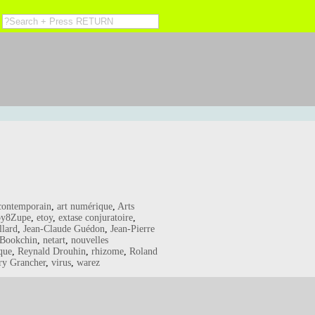
 contemporain
,
art numérique
,
Arts
py8Zupe
,
etoy
,
extase conjuratoire
,
llard
,
Jean-Claude Guédon
,
Jean-Pierre
 Bookchin
,
netart
,
nouvelles
que
,
Reynald Drouhin
,
rhizome
,
Roland
ry Grancher
,
virus
,
warez