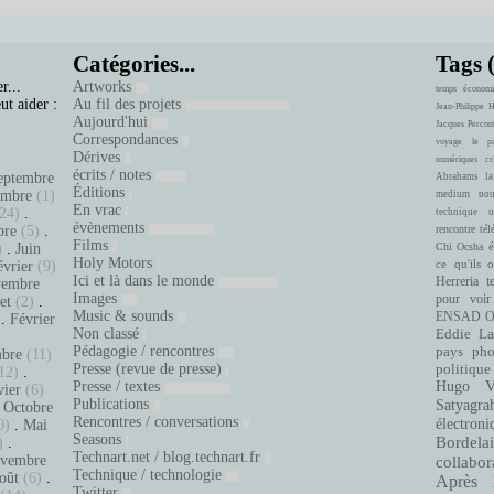
Catégories...
Tags 
r...
Artworks
temps
économi
ut aider :
Au fil des projets
Jean-Philippe 
Aujourd'hui
Jacques Percon
Correspondances
voyage
le pa
Dérives
numériques
cr
écrits / notes
eptembre
Abrahams
la
Éditions
embre
(1)
medium
nou
En vrac
24)
.
technique
u
évènements
bre
(5)
.
rencontre
tél
Films
é
)
.
Juin
Chi Ocsha
Holy Motors
ce qu'ils 
évrier
(9)
Ici et là dans le monde
Herreria
t
embre
Images
pour voir
let
(2)
.
Music & sounds
ENSAD
O
.
Février
Non classé
Eddie La
.
Pédagogie / rencontres
pays
pho
bre
(11)
Presse (revue de presse)
politique
12)
.
Presse / textes
Hugo Ve
vier
(6)
Publications
Satyagra
.
Octobre
Rencontres / conversations
électroni
0)
.
Mai
Seasons
Bordelai
)
.
Technart.net / blog.technart.fr
vembre
collabor
Technique / technologie
oût
(6)
.
Après 
Twitter