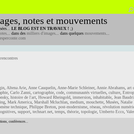
ages, notes et mouvements
sées...
LE BLOG EST EN TRAVAUX !
;)
otes
... dans des
milliers d'images
... dans quelques
mouvements
...
esperconte.com
 rencontres
gin
,
Altena Arie
,
Anne Cauquelin
,
Anne-Marie Schleiner
,
Annie Abrahams
,
art
aphie
,
Carlo Zanni
,
cartographie
,
code
,
communautés virtuelles
,
culture
,
Entro
onsky
,
histoire de l'art
,
Howard Rheingold
,
immersion
,
inhabitable
,
Jean Baudri
ing
,
Mark America
,
Marshall Mcluchlan
,
medium
,
mouchette
,
Musées
,
Natalie
omène technique
,
Philippe Breton
,
post-modernisme
,
réseau
,
révolution numéri
cognitives
,
support
,
technart.net
,
temps
,
théorie
,
topologie
,
Umberto Ecco
,
Vale
tions, conférences...