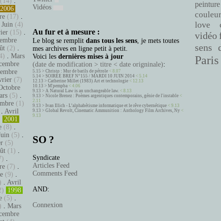
(14)
.
peinture
Vidéos
2006
couleu
re
(17)
.
love
.
Juin
(4)
Au fur et à mesure :
ier
(15)
.
vidéo
embre
Le blog se remplit
dans tous les sens
, je mets toutes
sens 
ût
(2)
.
mes archives en ligne petit à petit.
4)
.
Mars
Voici les
dernières mises à jour
Paris
cembre
(date de modification > titre < date origninale)
:
tembre
5.15 >
Christo : Mur de barils de pétrole
< 8.07
5.14 >
SOIRÉE BREF N°155 / MARDI 10 JUIN 2014
< 5.14
vrier
(7)
12.13 >
Catherine Millet (1983) Art et technologie
< 12.13
10.13 >
M'pempba
< 4.06
Octobre
9.13 >
A Natural Law is an unchangeable law.
< 8.13
ars
(5)
.
9.13 >
Nicole Brenez : Poèmes argentiques contemporains, génie de l'instable
<
2.11
mbre
(1)
9.13 >
Ivan Illich - L’alphabétisme informatique et le rêve cybernétique
< 9.13
.
Avril
9.13 >
Global Revolt, Cinematic Ammunition : Anthology Film Archives, Ny
<
9.13
)
2001
e
(8)
.
Juin
(5)
.
SO ?
er
(5)
ût
(1)
.
Syndicate
7)
.
Articles Feed
re
(7)
.
Comments Feed
e
(9)
.
)
.
Avril
AND:
2)
1998
e
(5)
.
Connexion
)
.
Mars
cembre