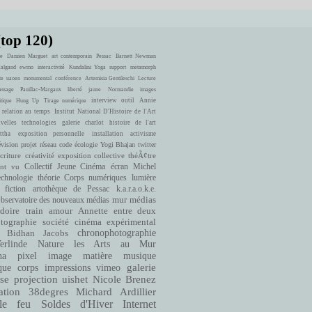
(top 120)
e
Damien Marguet
art contemporain
Pessac
Barnett Newman
Halgand
ewmo
interactivité
Kundalini Yoga
support
metamorph
te
uaoen
monumental
conférence
Artemisia Gentileschi
Lecture
ssage
Pauillac-Margaux
liberté
jaune
Normandie
images
interview
outil
Annie
itique
Hung Up
Tirage numérique
 relation au temps
Institut National D'Histoire de l'Art
velles technologies
galerie charlot
histoire de l'art
ttha
exposition personnelle
installation
activisme
évision
projet
réseau
code
écologie
Yogi Bhajan
twitter
criture
créativité
exposition collective
théÃ¢tre
ont vu
Collectif Jeune Cinéma
écran
Michel
echnologie
théorie
Corps numériques
lumière
fiction
artothèque de Pessac
k.a.r.a.o.k.e.
bservatoire des nouveaux médias
mur
médias
doire
train
amour
Annette entre deux
cinéma expérimental
tographie
société
Bidhan Jacobs
chronophotographie
rlinde
Nature
les Arts au Mur
matière
musique
ha
pixel
image
que
corps
impressions
vimeo
galerie
se
projection
uishet
Nicole Brenez
38degres
Michard Ardillier
ation
le feu
Soldes d'Hiver
Internet