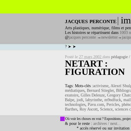
im
jacques perconte
Arts plastiques, numérique, films et pen
Les histoires se répartissent dans
1003 n
@
jacques perconte
→
newsletter
→
jacqu
? ➤ ➤
Posté le
27 mars 2002
dans
pédagogie /
NETART :
FIGURATION
Tags: Mots-clés :
activisme
,
Alexeï Shul
médiatiques
,
Bernard Stiegler
,
Bibliogr
exutoire
,
Gilles Deleuze
,
Gregory Chat
Balpe
,
jodi
,
labyrinthe
,
m9ndfuck
,
mail
technologies
,
Pavu.com
,
Pericles
,
phén
Barthes
,
Roy Ascott
,
Science
,
sciences 
Où voir les choses en vrai ? Expositions, projec
& pour le reste :
archives / next...
* accès réservé ou sur invitation