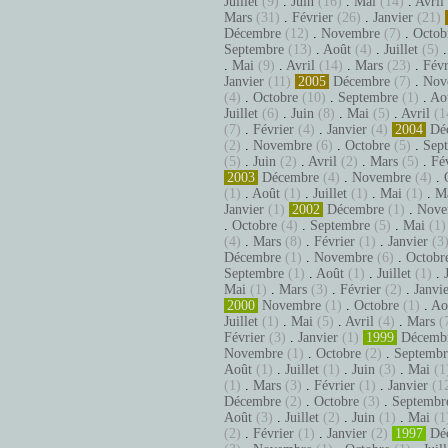
Juillet
(9)
.
Juin
(16)
.
Mai
(14)
.
Avril
Mars
(31)
.
Février
(26)
.
Janvier
(21)
Décembre
(12)
.
Novembre
(7)
.
Octob
Septembre
(13)
.
Août
(4)
.
Juillet
(5)
.
Mai
(9)
.
Avril
(14)
.
Mars
(23)
.
Févr
Janvier
(11)
2005
Décembre
(7)
.
Nov
(4)
.
Octobre
(10)
.
Septembre
(1)
.
Ao
Juillet
(6)
.
Juin
(8)
.
Mai
(5)
.
Avril
(1
(7)
.
Février
(4)
.
Janvier
(4)
2004
Dé
(2)
.
Novembre
(6)
.
Octobre
(5)
.
Sep
(5)
.
Juin
(2)
.
Avril
(2)
.
Mars
(5)
.
Fé
2003
Décembre
(4)
.
Novembre
(4)
.
(1)
.
Août
(1)
.
Juillet
(1)
.
Mai
(1)
.
M
Janvier
(1)
2002
Décembre
(1)
.
Nove
.
Octobre
(4)
.
Septembre
(5)
.
Mai
(1)
(4)
.
Mars
(8)
.
Février
(1)
.
Janvier
(3
Décembre
(1)
.
Novembre
(6)
.
Octobr
Septembre
(1)
.
Août
(1)
.
Juillet
(1)
.
Mai
(1)
.
Mars
(3)
.
Février
(2)
.
Janvi
2000
Novembre
(1)
.
Octobre
(1)
.
Ao
Juillet
(1)
.
Mai
(5)
.
Avril
(4)
.
Mars
(
Février
(3)
.
Janvier
(1)
1999
Décemb
Novembre
(1)
.
Octobre
(2)
.
Septembr
Août
(1)
.
Juillet
(1)
.
Juin
(3)
.
Mai
(1
(1)
.
Mars
(3)
.
Février
(1)
.
Janvier
(1
Décembre
(2)
.
Octobre
(3)
.
Septembr
Août
(3)
.
Juillet
(2)
.
Juin
(1)
.
Mai
(1
(2)
.
Février
(1)
.
Janvier
(2)
1997
Dé