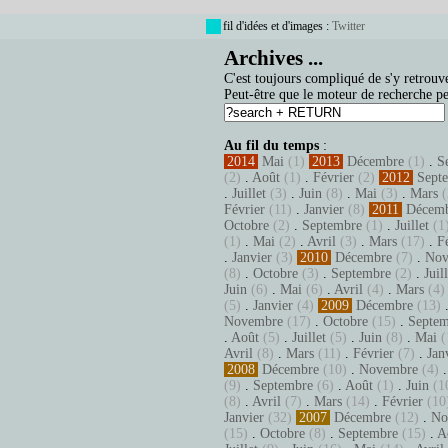
fil d'idées et d'images :
Twitter
Archives ...
C'est toujours compliqué de s'y retrouve
Peut-être que le moteur de recherche pe
Au fil du temps
:
2014
Mai
(1)
2013
Décembre
(1)
.
S
(2)
.
Août
(1)
.
Février
(2)
2012
Sept
.
Juillet
(3)
.
Juin
(8)
.
Mai
(3)
.
Mars
(
Février
(11)
.
Janvier
(8)
2011
Décem
Octobre
(2)
.
Septembre
(1)
.
Juillet
(1
(1)
.
Mai
(2)
.
Avril
(3)
.
Mars
(17)
.
F
.
Janvier
(3)
2010
Décembre
(7)
.
Nov
(8)
.
Octobre
(3)
.
Septembre
(2)
.
Juil
Juin
(6)
.
Mai
(6)
.
Avril
(4)
.
Mars
(4)
(5)
.
Janvier
(4)
2009
Décembre
(13)
Novembre
(17)
.
Octobre
(15)
.
Septem
.
Août
(5)
.
Juillet
(5)
.
Juin
(8)
.
Mai
(
Avril
(8)
.
Mars
(11)
.
Février
(7)
.
Jan
2008
Décembre
(10)
.
Novembre
(4)
(9)
.
Septembre
(6)
.
Août
(1)
.
Juin
(1
(8)
.
Avril
(7)
.
Mars
(14)
.
Février
(10
Janvier
(32)
2007
Décembre
(12)
.
No
(15)
.
Octobre
(8)
.
Septembre
(15)
.
A