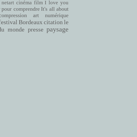
netart
cinéma
film
I love you
pour comprendre
It's all about
r
compression
art numérique
Bordeaux
citation
le
festival
paysage
du monde
presse