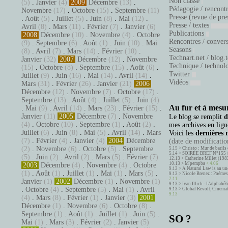
Non classé
(5)
.
Janvier
(4)
2009
Décembre
(13)
.
Pédagogie / rencont
Novembre
(17)
.
Octobre
(15)
.
Septembre
(11)
Presse (revue de pre
.
Août
(5)
.
Juillet
(5)
.
Juin
(8)
.
Mai
(12)
.
Presse / textes
Avril
(8)
.
Mars
(11)
.
Février
(7)
.
Janvier
(6)
Publications
2008
Décembre
(10)
.
Novembre
(4)
.
Octobre
Rencontres / conver
(9)
.
Septembre
(6)
.
Août
(1)
.
Juin
(10)
.
Mai
Seasons
(8)
.
Avril
(7)
.
Mars
(14)
.
Février
(10)
.
Technart.net / blog.
Janvier
(32)
2007
Décembre
(12)
.
Novembre
Technique / technol
(15)
.
Octobre
(8)
.
Septembre
(15)
.
Août
(6)
.
Twitter
Juillet
(9)
.
Juin
(16)
.
Mai
(14)
.
Avril
(14)
.
Vidéos
Mars
(31)
.
Février
(26)
.
Janvier
(21)
2006
Décembre
(12)
.
Novembre
(7)
.
Octobre
(17)
.
Septembre
(13)
.
Août
(4)
.
Juillet
(5)
.
Juin
(4)
Au fur et à mesur
.
Mai
(9)
.
Avril
(14)
.
Mars
(23)
.
Février
(15)
.
Janvier
(11)
2005
Décembre
(7)
.
Novembre
Le blog se remplit
d
(4)
.
Octobre
(10)
.
Septembre
(1)
.
Août
(2)
.
mes archives en ligne
Juillet
(6)
.
Juin
(8)
.
Mai
(5)
.
Avril
(14)
.
Mars
Voici les
dernières 
(7)
.
Février
(4)
.
Janvier
(4)
2004
Décembre
(date de modification
(2)
.
Novembre
(6)
.
Octobre
(5)
.
Septembre
5.15 >
Christo : Mur de barils 
5.14 >
SOIRÉE BREF N°155 
(5)
.
Juin
(2)
.
Avril
(2)
.
Mars
(5)
.
Février
(7)
12.13 >
Catherine Millet (198
10.13 >
M'pempba
< 4.06
2003
Décembre
(4)
.
Novembre
(4)
.
Octobre
9.13 >
A Natural Law is an un
(1)
.
Août
(1)
.
Juillet
(1)
.
Mai
(1)
.
Mars
(5)
.
9.13 >
Nicole Brenez : Poèmes 
2.11
Janvier
(1)
2002
Décembre
(1)
.
Novembre
(1)
9.13 >
Ivan Illich - L’alphabé
.
Octobre
(4)
.
Septembre
(5)
.
Mai
(1)
.
Avril
9.13 >
Global Revolt, Cinema
9.13
(4)
.
Mars
(8)
.
Février
(1)
.
Janvier
(3)
2001
Décembre
(1)
.
Novembre
(6)
.
Octobre
(8)
.
Septembre
(1)
.
Août
(1)
.
Juillet
(1)
.
Juin
(5)
.
SO ?
Mai
(1)
.
Mars
(3)
.
Février
(2)
.
Janvier
(5)