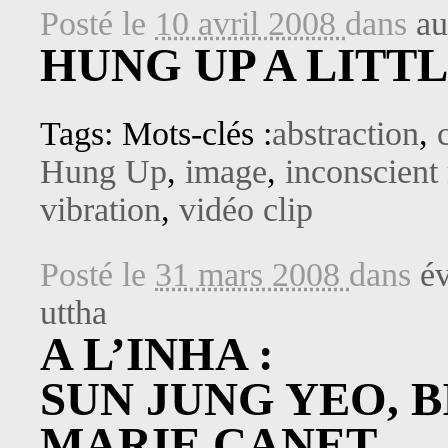
Posté le
10 avril 2008
dans
au
HUNG UP A LITT
Tags: Mots-clés :
abstraction
,
Hung Up
,
image
,
inconscient 
vibration
,
vidéo clip
Posté le
31 mars 2008
dans
é
uttha
A L’INHA :
SUN JUNG YEO, 
MARIE CANET