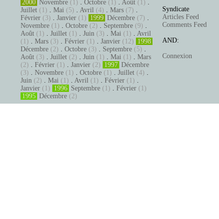
2000
Novembre
(1)
.
Octobre
(1)
.
Août
(1)
.
Syndicate
Juillet
(1)
.
Mai
(5)
.
Avril
(4)
.
Mars
(7)
.
Articles Feed
Février
(3)
.
Janvier
(1)
1999
Décembre
(7)
.
Comments Feed
Novembre
(1)
.
Octobre
(2)
.
Septembre
(9)
.
Août
(1)
.
Juillet
(1)
.
Juin
(3)
.
Mai
(1)
.
Avril
AND:
(1)
.
Mars
(3)
.
Février
(1)
.
Janvier
(12)
1998
Décembre
(2)
.
Octobre
(3)
.
Septembre
(5)
.
Connexion
Août
(3)
.
Juillet
(2)
.
Juin
(1)
.
Mai
(1)
.
Mars
(2)
.
Février
(1)
.
Janvier
(2)
1997
Décembre
(3)
.
Novembre
(1)
.
Octobre
(1)
.
Juillet
(4)
.
Juin
(2)
.
Mai
(1)
.
Avril
(1)
.
Février
(1)
.
Janvier
(1)
1996
Septembre
(1)
.
Février
(1)
1995
Décembre
(2)