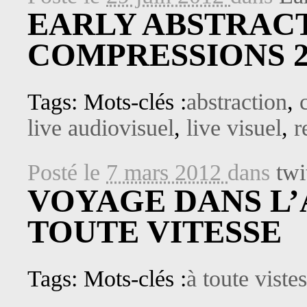
EARLY ABSTRACT
COMPRESSIONS 20
Tags: Mots-clés :
abstraction
,
live audiovisuel
,
live visuel
,
r
Posté le
7 mars 2012
dans
twi
VOYAGE DANS L
TOUTE VITESSE
Tags: Mots-clés :
à toute viste