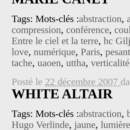
Tags: Mots-clés :
abstraction
,
compression
,
conférence
,
cou
Entre le ciel et la terre
,
hc Gil
love
,
numérique
,
Paris
,
pesan
tache
,
uaoen
,
uttha
,
verticalité
Posté le
22 décembre 2007
d
WHITE ALTAIR
Tags: Mots-clés :
abstraction
,
Hugo Verlinde
,
jaune
,
lumièr