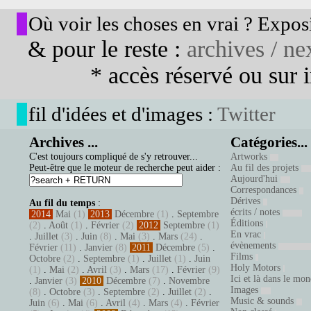
Où voir les choses en vrai ? Exposi
& pour le reste :
archives / nex
* accès réservé ou sur in
fil d'idées et d'images :
Twitter
Archives ...
Catégories...
C'est toujours compliqué de s'y retrouver...
Artworks
Peut-être que le moteur de recherche peut aider :
Au fil des projets
Aujourd'hui
Correspondances
Dérives
Au fil du temps
:
écrits / notes
2014
Mai
(1)
2013
Décembre
(1)
.
Septembre
Éditions
(2)
.
Août
(1)
.
Février
(2)
2012
Septembre
(1)
En vrac
.
Juillet
(3)
.
Juin
(8)
.
Mai
(3)
.
Mars
(24)
.
évènements
Février
(11)
.
Janvier
(8)
2011
Décembre
(5)
.
Films
Octobre
(2)
.
Septembre
(1)
.
Juillet
(1)
.
Juin
Holy Motors
(1)
.
Mai
(2)
.
Avril
(3)
.
Mars
(17)
.
Février
(9)
Ici et là dans le mo
.
Janvier
(3)
2010
Décembre
(7)
.
Novembre
Images
(8)
.
Octobre
(3)
.
Septembre
(2)
.
Juillet
(2)
.
Music & sounds
Juin
(6)
.
Mai
(6)
.
Avril
(4)
.
Mars
(4)
.
Février