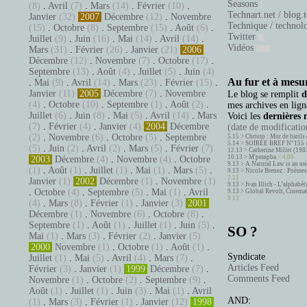
Seasons
(8)
.
Avril
(7)
.
Mars
(14)
.
Février
(10)
.
Technart.net / blog.
Janvier
(32)
2007
Décembre
(12)
.
Novembre
Technique / technol
(15)
.
Octobre
(8)
.
Septembre
(15)
.
Août
(6)
.
Twitter
Juillet
(9)
.
Juin
(16)
.
Mai
(14)
.
Avril
(14)
.
Vidéos
Mars
(31)
.
Février
(26)
.
Janvier
(21)
2006
Décembre
(12)
.
Novembre
(7)
.
Octobre
(17)
.
Septembre
(13)
.
Août
(4)
.
Juillet
(5)
.
Juin
(4)
Au fur et à mesur
.
Mai
(9)
.
Avril
(14)
.
Mars
(23)
.
Février
(15)
.
Janvier
(11)
2005
Décembre
(7)
.
Novembre
Le blog se remplit
d
(4)
.
Octobre
(10)
.
Septembre
(1)
.
Août
(2)
.
mes archives en ligne
Juillet
(6)
.
Juin
(8)
.
Mai
(5)
.
Avril
(14)
.
Mars
Voici les
dernières 
(7)
.
Février
(4)
.
Janvier
(4)
2004
Décembre
(date de modification
(2)
.
Novembre
(6)
.
Octobre
(5)
.
Septembre
5.15 >
Christo : Mur de barils 
5.14 >
SOIRÉE BREF N°155 
(5)
.
Juin
(2)
.
Avril
(2)
.
Mars
(5)
.
Février
(7)
12.13 >
Catherine Millet (198
10.13 >
M'pempba
< 4.06
2003
Décembre
(4)
.
Novembre
(4)
.
Octobre
9.13 >
A Natural Law is an un
(1)
.
Août
(1)
.
Juillet
(1)
.
Mai
(1)
.
Mars
(5)
.
9.13 >
Nicole Brenez : Poèmes 
2.11
Janvier
(1)
2002
Décembre
(1)
.
Novembre
(1)
9.13 >
Ivan Illich - L’alphabé
.
Octobre
(4)
.
Septembre
(5)
.
Mai
(1)
.
Avril
9.13 >
Global Revolt, Cinema
9.13
(4)
.
Mars
(8)
.
Février
(1)
.
Janvier
(3)
2001
Décembre
(1)
.
Novembre
(6)
.
Octobre
(8)
.
Septembre
(1)
.
Août
(1)
.
Juillet
(1)
.
Juin
(5)
.
SO ?
Mai
(1)
.
Mars
(3)
.
Février
(2)
.
Janvier
(5)
2000
Novembre
(1)
.
Octobre
(1)
.
Août
(1)
.
Syndicate
Juillet
(1)
.
Mai
(5)
.
Avril
(4)
.
Mars
(7)
.
Articles Feed
Février
(3)
.
Janvier
(1)
1999
Décembre
(7)
.
Comments Feed
Novembre
(1)
.
Octobre
(2)
.
Septembre
(9)
.
Août
(1)
.
Juillet
(1)
.
Juin
(3)
.
Mai
(1)
.
Avril
AND:
(1)
.
Mars
(3)
.
Février
(1)
.
Janvier
(12)
1998