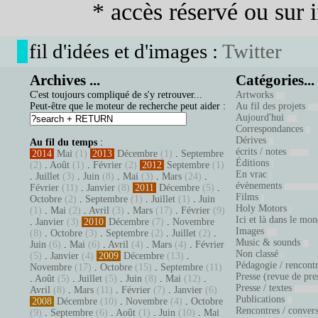
* accès réservé ou sur in
fil d'idées et d'images :
Twitter
Archives ...
Catégories...
C'est toujours compliqué de s'y retrouver...
Artworks
Peut-être que le moteur de recherche peut aider :
Au fil des projets
Aujourd'hui
Correspondances
Dérives
Au fil du temps
:
écrits / notes
2014
Mai
(1)
2013
Décembre
(1)
.
Septembre
Éditions
(2)
.
Août
(1)
.
Février
(2)
2012
Septembre
(1)
En vrac
.
Juillet
(3)
.
Juin
(8)
.
Mai
(3)
.
Mars
(24)
.
évènements
Février
(11)
.
Janvier
(8)
2011
Décembre
(5)
.
Films
Octobre
(2)
.
Septembre
(1)
.
Juillet
(1)
.
Juin
Holy Motors
(1)
.
Mai
(2)
.
Avril
(3)
.
Mars
(17)
.
Février
(9)
Ici et là dans le mo
.
Janvier
(3)
2010
Décembre
(7)
.
Novembre
Images
(8)
.
Octobre
(3)
.
Septembre
(2)
.
Juillet
(2)
.
Music & sounds
Juin
(6)
.
Mai
(6)
.
Avril
(4)
.
Mars
(4)
.
Février
Non classé
(5)
.
Janvier
(4)
2009
Décembre
(13)
.
Pédagogie / rencont
Novembre
(17)
.
Octobre
(15)
.
Septembre
(11)
Presse (revue de pre
.
Août
(5)
.
Juillet
(5)
.
Juin
(8)
.
Mai
(12)
.
Presse / textes
Avril
(8)
.
Mars
(11)
.
Février
(7)
.
Janvier
(6)
Publications
2008
Décembre
(10)
.
Novembre
(4)
.
Octobre
Rencontres / conver
(9)
.
Septembre
(6)
.
Août
(1)
.
Juin
(10)
.
Mai