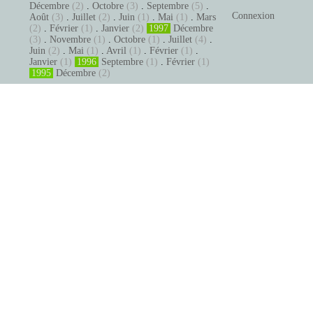
Décembre
(2)
.
Octobre
(3)
.
Septembre
(5)
.
Connexion
Août
(3)
.
Juillet
(2)
.
Juin
(1)
.
Mai
(1)
.
Mars
(2)
.
Février
(1)
.
Janvier
(2)
1997
Décembre
(3)
.
Novembre
(1)
.
Octobre
(1)
.
Juillet
(4)
.
Juin
(2)
.
Mai
(1)
.
Avril
(1)
.
Février
(1)
.
Janvier
(1)
1996
Septembre
(1)
.
Février
(1)
1995
Décembre
(2)