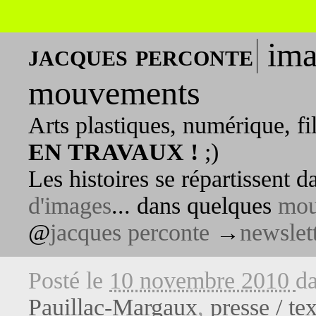
ima
jacques perconte
mouvements
Arts plastiques, numérique, fi
EN TRAVAUX !
;)
Les histoires se répartissent 
d'images
... dans quelques
mou
@
jacques perconte
→
newslet
Posté le
10 novembre 2010
d
Pauillac-Margaux
,
presse / te