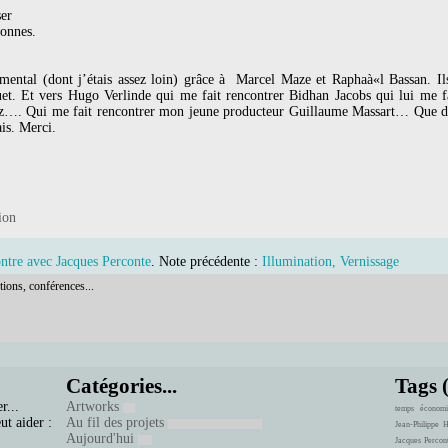
ser
sonnes.
mental (dont j’étais assez loin) grâce à Marcel Maze et Raphaà«l Bassan. Ils
. Et vers Hugo Verlinde qui me fait rencontrer Bidhan Jacobs qui lui me f
…. Qui me fait rencontrer mon jeune producteur Guillaume Massart… Que de 
is. Merci.
ion
ontre avec Jacques Perconte
. Note précédente :
Illumination, Vernissage
tions, conférences...
Catégories...
Tags 
r...
Artworks
temps
économi
ut aider :
Au fil des projets
Jean-Philippe 
Aujourd'hui
Jacques Percon