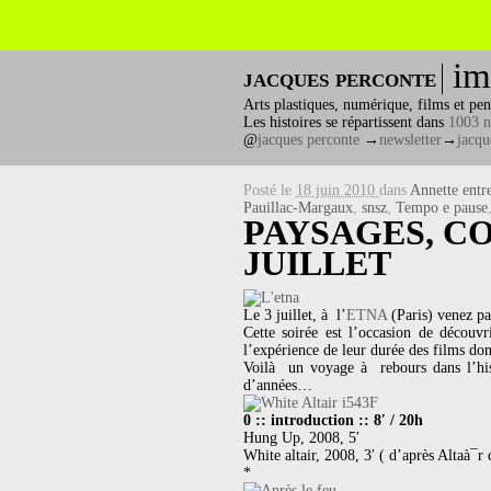
im
jacques perconte
Arts plastiques, numérique, films et pen
Les histoires se répartissent dans
1003 n
@
jacques perconte
→
newsletter
→
jacqu
Posté le
18 juin 2010
dans
Annette entr
Pauillac-Margaux
,
snsz
,
Tempo e pause
PAYSAGES, CO
JUILLET
Le 3 juillet, à l’
ETNA
(Paris) venez pa
Cette soirée est l’occasion de découvr
l’expérience de leur durée des films do
Voilà un voyage à rebours dans l’hist
d’années…
0 :: introduction :: 8′ / 20h
Hung Up, 2008, 5′
White altair, 2008, 3′ ( d’après Altaà¯r
*