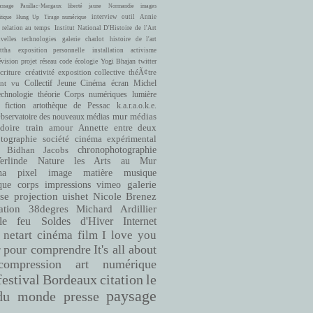
ssage
Pauillac-Margaux
liberté
jaune
Normandie
images
interview
outil
Annie
itique
Hung Up
Tirage numérique
 relation au temps
Institut National D'Histoire de l'Art
velles technologies
galerie charlot
histoire de l'art
ttha
exposition personnelle
installation
activisme
évision
projet
réseau
code
écologie
Yogi Bhajan
twitter
criture
créativité
exposition collective
théÃ¢tre
ont vu
Collectif Jeune Cinéma
écran
Michel
echnologie
théorie
Corps numériques
lumière
fiction
artothèque de Pessac
k.a.r.a.o.k.e.
bservatoire des nouveaux médias
mur
médias
doire
train
amour
Annette entre deux
cinéma expérimental
tographie
société
Bidhan Jacobs
chronophotographie
rlinde
Nature
les Arts au Mur
matière
musique
ha
pixel
image
que
corps
impressions
vimeo
galerie
se
projection
uishet
Nicole Brenez
38degres
Michard Ardillier
ation
le feu
Soldes d'Hiver
Internet
netart
cinéma
film
I love you
pour comprendre
It's all about
r
compression
art numérique
Bordeaux
citation
le
festival
paysage
du monde
presse