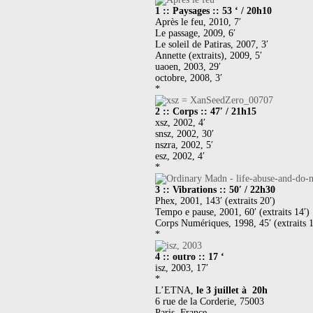
1 :: Paysages :: 53 ‘ / 20h10
Après le feu, 2010, 7′
Le passage, 2009, 6′
Le soleil de Patiras, 2007, 3′
Annette (extraits), 2009, 5′
uaoen, 2003, 29′
octobre, 2008, 3′
*
2 :: Corps :: 47′ / 21h15
xsz, 2002, 4′
snsz, 2002, 30′
nszra, 2002, 5′
esz, 2002, 4′
*
3 :: Vibrations :: 50′ / 22h30
Phex, 2001, 143′ (extraits 20′)
Tempo e pause, 2001, 60′ (extraits 14′)
Corps Numériques, 1998, 45′ (extraits 1
*
4 :: outro :: 17 ‘
isz, 2003, 17′
*
L’ETNA,
le 3 juillet à 20h
6 rue de la Corderie, 75003
Paris, France