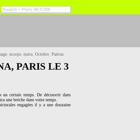
sage
,
ncorps
,
nszra
,
Octobre
,
Patiras
,
A, PARIS LE 3
uis un certain temps. De découvrir dans
rira une brèche dans votre temps.
icturales engagées il y a une douzaine