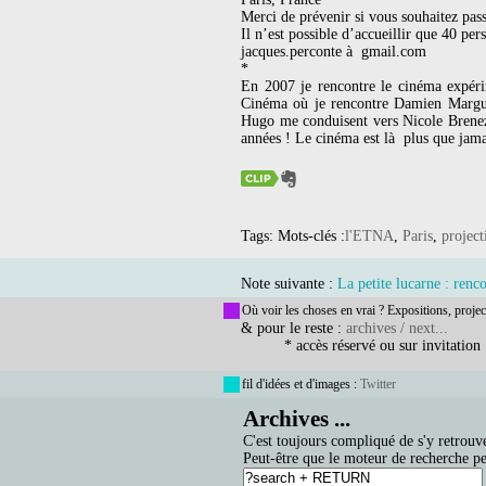
Merci de prévenir si vous souhaitez pas
Il n’est possible d’accueillir que 40 per
jacques.perconte à gmail.com
*
En 2007 je rencontre le cinéma expéri
Cinéma où je rencontre Damien Marguet
Hugo me conduisent vers Nicole Brenez
années ! Le cinéma est là plus que jama
Tags: Mots-clés :
l'ETNA
,
Paris
,
project
Note suivante :
La petite lucarne : renc
Où voir les choses en vrai ? Expositions, projec
& pour le reste :
archives / next...
* accès réservé ou sur invitation
fil d'idées et d'images :
Twitter
Archives ...
C'est toujours compliqué de s'y retrouve
Peut-être que le moteur de recherche pe