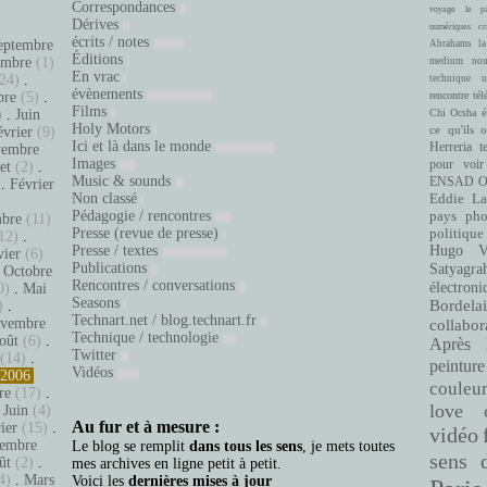
Correspondances
voyage
le pa
Dérives
numériques
cr
écrits / notes
eptembre
Abrahams
la
Éditions
embre
(1)
medium
nou
En vrac
24)
.
technique
u
évènements
bre
(5)
.
rencontre
tél
Films
é
)
.
Juin
Chi Ocsha
Holy Motors
ce qu'ils 
évrier
(9)
Ici et là dans le monde
Herreria
t
embre
Images
pour voir
let
(2)
.
Music & sounds
ENSAD
O
.
Février
Non classé
Eddie La
.
Pédagogie / rencontres
pays
pho
bre
(11)
Presse (revue de presse)
politique
12)
.
Presse / textes
Hugo Ve
vier
(6)
Publications
Satyagra
.
Octobre
Rencontres / conversations
électroni
0)
.
Mai
Seasons
Bordelai
)
.
Technart.net / blog.technart.fr
vembre
collabor
Technique / technologie
oût
(6)
.
Après 
Twitter
(14)
.
peinture
Vidéos
2006
couleu
re
(17)
.
love
.
Juin
(4)
Au fur et à mesure :
ier
(15)
.
vidéo
embre
Le blog se remplit
dans tous les sens
, je mets toutes
sens 
ût
(2)
.
mes archives en ligne petit à petit.
4)
.
Mars
Voici les
dernières mises à jour