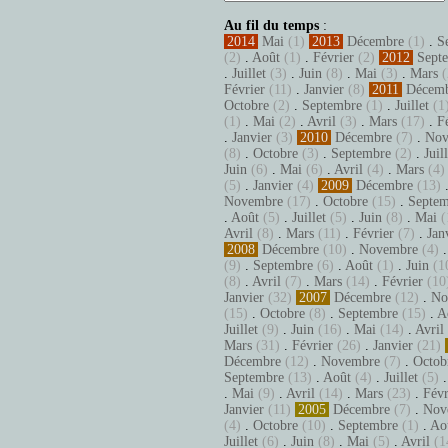
Au fil du temps
:
2014
Mai
(1)
2013
Décembre
(1)
.
S
(2)
.
Août
(1)
.
Février
(2)
2012
Sept
.
Juillet
(3)
.
Juin
(8)
.
Mai
(3)
.
Mars
(
Février
(11)
.
Janvier
(8)
2011
Décem
Octobre
(2)
.
Septembre
(1)
.
Juillet
(1
(1)
.
Mai
(2)
.
Avril
(3)
.
Mars
(17)
.
F
.
Janvier
(3)
2010
Décembre
(7)
.
Nov
(8)
.
Octobre
(3)
.
Septembre
(2)
.
Juil
Juin
(6)
.
Mai
(6)
.
Avril
(4)
.
Mars
(4)
(5)
.
Janvier
(4)
2009
Décembre
(13)
Novembre
(17)
.
Octobre
(15)
.
Septem
.
Août
(5)
.
Juillet
(5)
.
Juin
(8)
.
Mai
(
Avril
(8)
.
Mars
(11)
.
Février
(7)
.
Jan
2008
Décembre
(10)
.
Novembre
(4)
(9)
.
Septembre
(6)
.
Août
(1)
.
Juin
(1
(8)
.
Avril
(7)
.
Mars
(14)
.
Février
(10
Janvier
(32)
2007
Décembre
(12)
.
No
(15)
.
Octobre
(8)
.
Septembre
(15)
.
A
Juillet
(9)
.
Juin
(16)
.
Mai
(14)
.
Avril
Mars
(31)
.
Février
(26)
.
Janvier
(21)
Décembre
(12)
.
Novembre
(7)
.
Octob
Septembre
(13)
.
Août
(4)
.
Juillet
(5)
.
Mai
(9)
.
Avril
(14)
.
Mars
(23)
.
Févr
Janvier
(11)
2005
Décembre
(7)
.
Nov
(4)
.
Octobre
(10)
.
Septembre
(1)
.
Ao
Juillet
(6)
.
Juin
(8)
.
Mai
(5)
.
Avril
(1