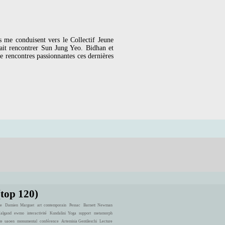
 me conduisent vers le Collectif Jeune
ait rencontrer Sun Jung Yeo. Bidhan et
rencontres passionnantes ces dernières
(top 120)
e
Damien Marguet
art contemporain
Pessac
Barnett Newman
Halgand
ewmo
interactivité
Kundalini Yoga
support
metamorph
te
uaoen
monumental
conférence
Artemisia Gentileschi
Lecture