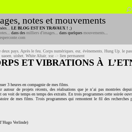
ages, notes et mouvements
sées...
LE BLOG EST EN TRAVAUX !
;)
otes
... dans des
milliers d'images
... dans quelques
mouvements
...
esperconte.com
e deux pays
,
Après le feu
,
Corps numériques
,
esz
,
évènements
,
Hung Up
,
le pas
,
uaoen
,
uishet
,
White Altair
,
xsz
->
lien permanent
RPS ET VIBRATIONS À L’ETN
sser 3 heures en compagnie de mes films.
ir autour de projets récents, des réalisations que je n’ai pas montrées dep
nt on voit de temps en temps des extraits. En trois programmes cette soirée ouv
oire de mes films. Trois programmes qui remontent le fil des recherches p
 d’Hugo Verlinde)