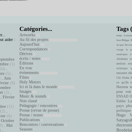
Catégories...
Tags 
r...
Artworks
temps
économi
ut aider :
Au fil des projets
Jean-Philippe 
Aujourd'hui
Jacques Percon
Correspondances
voyage
le pa
Dérives
numériques
cr
écrits / notes
eptembre
Abrahams
la
Éditions
embre
(1)
medium
nou
En vrac
24)
.
technique
u
évènements
bre
(5)
.
rencontre
tél
Films
é
)
.
Juin
Chi Ocsha
Holy Motors
ce qu'ils 
évrier
(9)
Ici et là dans le monde
Herreria
t
embre
Images
pour voir
let
(2)
.
Music & sounds
ENSAD
O
.
Février
Non classé
Eddie La
.
Pédagogie / rencontres
pays
pho
bre
(11)
Presse (revue de presse)
politique
12)
.
Presse / textes
Hugo Ve
vier
(6)
Publications
Satyagra
.
Octobre
Rencontres / conversations
électroni
0)
.
Mai
Seasons
Bordelai
)
.