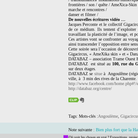
frontières / son / quête / AmeXica-Skin 
marche et rencontres /
danser et filmer /
De nouvelles écritures vidéo …
Jacques Perconte et le collectif Gigaci
de ce médium. Ils tentent d’exploiter 
travaillant la plasticité de l’image, et
Ces artistes vont se confronter au voya
ainsi transcender l’opposition entre sens
Cette soirée sera l’occasion de découvri
Gigacircus, « AmeXika skin » et « Danza
DATABAZ – association Trame Ouest Ho
DATABAZ est situé au
100, rue du 
sur deux étages.
DATABAZ se
situe
à Angoulême (région
ville, à 3 min des rives de la Charente.
http://www.facebook.com/home.php#!/
http://databaz.org/centre/
Tags: Mots-clés :
Angoulème
,
Gigacircu
Note suivante :
Bien plus fort que la H
Où voir les choses en vrai ? Expositions, projec