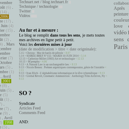
Technart.net / blog.technart.fr
vembre
collabor
Technique / technologie
oût
(6)
.
Après 
Twitter
(14)
.
peinture
Vidéos
2006
couleu
re
(17)
.
love
.
Juin
(4)
Au fur et à mesure :
ier
(15)
.
vidéo
embre
Le blog se remplit
dans tous les sens
, je mets toutes
sens 
ût
(2)
.
mes archives en ligne petit à petit.
4)
.
Mars
Voici les
dernières mises à jour
Paris
cembre
(date de modification > titre < date origninale)
:
tembre
5.15 >
Christo : Mur de barils de pétrole
< 8.07
5.14 >
SOIRÉE BREF N°155 / MARDI 10 JUIN 2014
< 5.14
vrier
(7)
12.13 >
Catherine Millet (1983) Art et technologie
< 12.13
10.13 >
M'pempba
< 4.06
Octobre
9.13 >
A Natural Law is an unchangeable law.
< 8.13
ars
(5)
.
9.13 >
Nicole Brenez : Poèmes argentiques contemporains, génie de l'instable
<
2.11
mbre
(1)
9.13 >
Ivan Illich - L’alphabétisme informatique et le rêve cybernétique
< 9.13
.
Avril
9.13 >
Global Revolt, Cinematic Ammunition : Anthology Film Archives, Ny
<
9.13
)
2001
e
(8)
.
Juin
(5)
.
SO ?
er
(5)
ût
(1)
.
Syndicate
7)
.
Articles Feed
re
(7)
.
Comments Feed
e
(9)
.
)
.
Avril
AND:
2)
1998
e
(5)
.