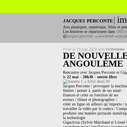
im
jacques perconte
Arts plastiques, numérique, films et pen
Les histoires se répartissent dans
1003 n
@
jacques perconte
→
newsletter
→
jacqu
Posté le
19 mai 2010
dans
évènements
DE NOUVELLE
ANGOULÈME
Rencontre avec Jacques Perconte et Gi
le
22 mai
–
20h30
–
entrée libre
Jacques Perconte / provoquer la machine
limites / penser à partir de ses insuf-
fisances et créer en fonction de ses
erreurs / filmer et photographier /
créer en ligne où ailleurs qu’importe / m
travailler la vidéo par le codecs / Comp
produire une matière picturale numérique
la technologie
Gigacircus (Sylvie Marchand et Lionel
/ transhumances/ installations numériqu