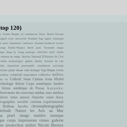
(top 120)
e
Damien Marguet
art contemporain
Pessac
Barnett Newman
Halgand
ewmo
interactivité
Kundalini Yoga
support
metamorph
te
uaoen
monumental
conférence
Artemisia Gentileschi
Lecture
ssage
Pauillac-Margaux
liberté
jaune
Normandie
images
interview
outil
Annie
itique
Hung Up
Tirage numérique
 relation au temps
Institut National D'Histoire de l'Art
velles technologies
galerie charlot
histoire de l'art
ttha
exposition personnelle
installation
activisme
évision
projet
réseau
code
écologie
Yogi Bhajan
twitter
criture
créativité
exposition collective
théÃ¢tre
ont vu
Collectif Jeune Cinéma
écran
Michel
echnologie
théorie
Corps numériques
lumière
fiction
artothèque de Pessac
k.a.r.a.o.k.e.
bservatoire des nouveaux médias
mur
médias
doire
train
amour
Annette entre deux
cinéma expérimental
tographie
société
Bidhan Jacobs
chronophotographie
rlinde
Nature
les Arts au Mur
matière
musique
ha
pixel
image
que
corps
impressions
vimeo
galerie
se
projection
uishet
Nicole Brenez