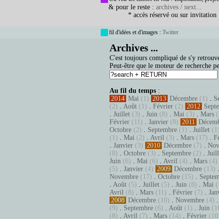
& pour le reste :
archives / next...
* accès réservé ou sur invitation
fil d'idées et d'images :
Twitter
Archives ...
C'est toujours compliqué de s'y retrouve
Peut-être que le moteur de recherche pe
Au fil du temps
:
2014
Mai
(1)
2013
Décembre
(1)
.
S
(2)
.
Août
(1)
.
Février
(2)
2012
Sept
.
Juillet
(3)
.
Juin
(8)
.
Mai
(3)
.
Mars
(
Février
(11)
.
Janvier
(8)
2011
Décem
Octobre
(2)
.
Septembre
(1)
.
Juillet
(1
(1)
.
Mai
(2)
.
Avril
(3)
.
Mars
(17)
.
F
.
Janvier
(3)
2010
Décembre
(7)
.
Nov
(8)
.
Octobre
(3)
.
Septembre
(2)
.
Juil
Juin
(6)
.
Mai
(6)
.
Avril
(4)
.
Mars
(4)
(5)
.
Janvier
(4)
2009
Décembre
(13)
Novembre
(17)
.
Octobre
(15)
.
Septem
.
Août
(5)
.
Juillet
(5)
.
Juin
(8)
.
Mai
(
Avril
(8)
.
Mars
(11)
.
Février
(7)
.
Jan
2008
Décembre
(10)
.
Novembre
(4)
(9)
.
Septembre
(6)
.
Août
(1)
.
Juin
(1
(8)
.
Avril
(7)
.
Mars
(14)
.
Février
(10