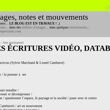
ages, notes et mouvements
sées...
LE BLOG EST EN TRAVAUX !
;)
otes
... dans des
milliers d'images
... dans quelques
mouvements
...
esperconte.com
->
lien permanent
S ÉCRITURES VIDÉO, DATAB
gacircus (Sylvie Marchand & Lionel Camburet)
 / la pousser à ses
ais installer /
resser et décompresser /
 / questionner l’espace, le paysage et la société / jouer avec et contre
 Camburet) / art en mouvement
es documentaires / passages /