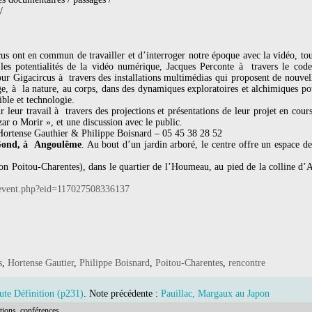
/
rcus ont en commun de travailler et d’interroger notre époque avec la vidéo, tou
les potentialités de la vidéo numérique, Jacques Perconte à travers le code
 pour Gigacircus à travers des installations multimédias qui proposent de nouve
ge, à la nature, au corps, dans des dynamiques exploratoires et alchimiques pou
ible et technologie.
r leur travail à travers des projections et présentations de leur projet en cou
r o Morir », et une discussion avec le public.
rtense Gauthier & Philippe Boisnard – 05 45 38 28 52
Gond, à Angoulême
. Au bout d’un jardin arboré, le centre offre un espace d
 Poitou-Charentes), dans le quartier de l’Houmeau, au pied de la colline d
event.php?eid=117027508336137
s
,
Hortense Gautier
,
Philippe Boisnard
,
Poitou-Charentes
,
rencontre
aute Définition (p231)
. Note précédente :
Pauillac, Margaux au Japon
tions, conférences...