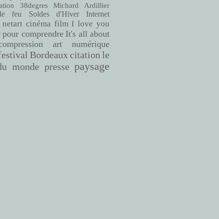
38degres
Michard Ardillier
ation
le feu
Soldes d'Hiver
Internet
netart
cinéma
film
I love you
pour comprendre
It's all about
r
compression
art numérique
Bordeaux
citation
le
festival
paysage
du monde
presse