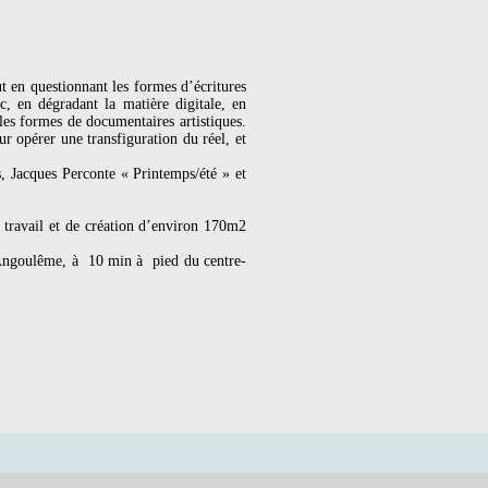
t en questionnant les formes d’écritures
c, en dégradant la matière digitale, en
lles formes de documentaires artistiques.
r opérer une transfiguration du réel, et
rs, Jacques Perconte « Printemps/été » et
e travail et de création d’environ 170m2
’Angoulême, à 10 min à pied du centre-