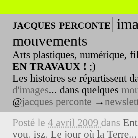
ima
jacques perconte
mouvements
Arts plastiques, numérique, fi
EN TRAVAUX !
;)
Les histoires se répartissent 
d'images
... dans quelques
mou
@
jacques perconte
→
newslet
Posté le
4 avril 2009
dans
Entr
you
,
isz
,
Le jour où la Terre...