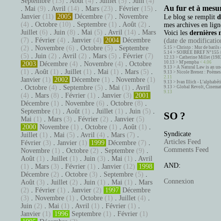
Septembre
(13)
.
Août
(4)
.
Juillet
(5)
.
Juin
(4)
Au fur et à mesur
.
Mai
(9)
.
Avril
(14)
.
Mars
(23)
.
Février
(15)
.
Janvier
(11)
2005
Décembre
(7)
.
Novembre
Le blog se remplit
d
(4)
.
Octobre
(10)
.
Septembre
(1)
.
Août
(2)
.
mes archives en ligne
Juillet
(6)
.
Juin
(8)
.
Mai
(5)
.
Avril
(14)
.
Mars
Voici les
dernières 
(7)
.
Février
(4)
.
Janvier
(4)
2004
Décembre
(date de modification
(2)
.
Novembre
(6)
.
Octobre
(5)
.
Septembre
5.15 >
Christo : Mur de barils 
5.14 >
SOIRÉE BREF N°155 
(5)
.
Juin
(2)
.
Avril
(2)
.
Mars
(5)
.
Février
(7)
12.13 >
Catherine Millet (198
10.13 >
M'pempba
< 4.06
2003
Décembre
(4)
.
Novembre
(4)
.
Octobre
9.13 >
A Natural Law is an un
(1)
.
Août
(1)
.
Juillet
(1)
.
Mai
(1)
.
Mars
(5)
.
9.13 >
Nicole Brenez : Poèmes 
2.11
Janvier
(1)
2002
Décembre
(1)
.
Novembre
(1)
9.13 >
Ivan Illich - L’alphabé
.
Octobre
(4)
.
Septembre
(5)
.
Mai
(1)
.
Avril
9.13 >
Global Revolt, Cinema
9.13
(4)
.
Mars
(8)
.
Février
(1)
.
Janvier
(3)
2001
Décembre
(1)
.
Novembre
(6)
.
Octobre
(8)
.
Septembre
(1)
.
Août
(1)
.
Juillet
(1)
.
Juin
(5)
.
SO ?
Mai
(1)
.
Mars
(3)
.
Février
(2)
.
Janvier
(5)
2000
Novembre
(1)
.
Octobre
(1)
.
Août
(1)
.
Syndicate
Juillet
(1)
.
Mai
(5)
.
Avril
(4)
.
Mars
(7)
.
Articles Feed
Février
(3)
.
Janvier
(1)
1999
Décembre
(7)
.
Comments Feed
Novembre
(1)
.
Octobre
(2)
.
Septembre
(9)
.
Août
(1)
.
Juillet
(1)
.
Juin
(3)
.
Mai
(1)
.
Avril
AND:
(1)
.
Mars
(3)
.
Février
(1)
.
Janvier
(12)
1998
Décembre
(2)
.
Octobre
(3)
.
Septembre
(5)
.
Connexion
Août
(3)
.
Juillet
(2)
.
Juin
(1)
.
Mai
(1)
.
Mars
(2)
.
Février
(1)
.
Janvier
(2)
1997
Décembre
(3)
.
Novembre
(1)
.
Octobre
(1)
.
Juillet
(4)
.
Juin
(2)
.
Mai
(1)
.
Avril
(1)
.
Février
(1)
.
Janvier
(1)
1996
Septembre
(1)
.
Février
(1)