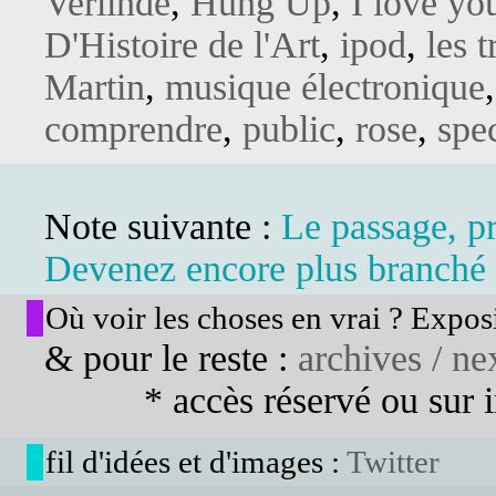
Verlinde
,
Hung Up
,
I love yo
D'Histoire de l'Art
,
ipod
,
les 
Martin
,
musique électronique
comprendre
,
public
,
rose
,
spe
Note suivante :
Le passage, p
Devenez encore plus branché 
Où voir les choses en vrai ? Exposi
& pour le reste :
archives / nex
* accès réservé ou sur in
fil d'idées et d'images :
Twitter