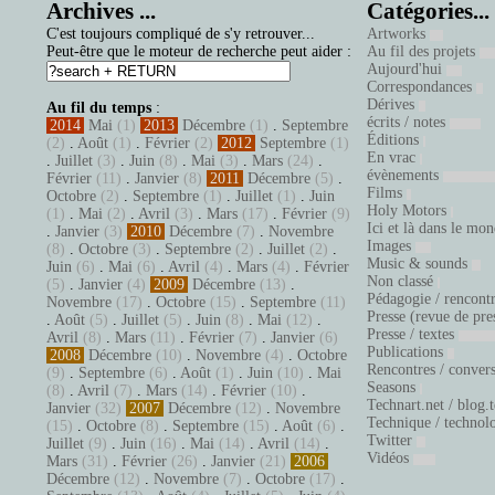
Archives ...
Catégories...
C'est toujours compliqué de s'y retrouver...
Artworks
Peut-être que le moteur de recherche peut aider :
Au fil des projets
Aujourd'hui
Correspondances
Dérives
Au fil du temps
:
écrits / notes
2014
Mai
(1)
2013
Décembre
(1)
.
Septembre
Éditions
(2)
.
Août
(1)
.
Février
(2)
2012
Septembre
(1)
En vrac
.
Juillet
(3)
.
Juin
(8)
.
Mai
(3)
.
Mars
(24)
.
évènements
Février
(11)
.
Janvier
(8)
2011
Décembre
(5)
.
Films
Octobre
(2)
.
Septembre
(1)
.
Juillet
(1)
.
Juin
Holy Motors
(1)
.
Mai
(2)
.
Avril
(3)
.
Mars
(17)
.
Février
(9)
Ici et là dans le mo
.
Janvier
(3)
2010
Décembre
(7)
.
Novembre
Images
(8)
.
Octobre
(3)
.
Septembre
(2)
.
Juillet
(2)
.
Music & sounds
Juin
(6)
.
Mai
(6)
.
Avril
(4)
.
Mars
(4)
.
Février
Non classé
(5)
.
Janvier
(4)
2009
Décembre
(13)
.
Pédagogie / rencont
Novembre
(17)
.
Octobre
(15)
.
Septembre
(11)
Presse (revue de pre
.
Août
(5)
.
Juillet
(5)
.
Juin
(8)
.
Mai
(12)
.
Presse / textes
Avril
(8)
.
Mars
(11)
.
Février
(7)
.
Janvier
(6)
Publications
2008
Décembre
(10)
.
Novembre
(4)
.
Octobre
Rencontres / conver
(9)
.
Septembre
(6)
.
Août
(1)
.
Juin
(10)
.
Mai
Seasons
(8)
.
Avril
(7)
.
Mars
(14)
.
Février
(10)
.
Technart.net / blog.
Janvier
(32)
2007
Décembre
(12)
.
Novembre
Technique / technol
(15)
.
Octobre
(8)
.
Septembre
(15)
.
Août
(6)
.
Twitter
Juillet
(9)
.
Juin
(16)
.
Mai
(14)
.
Avril
(14)
.
Vidéos
Mars
(31)
.
Février
(26)
.
Janvier
(21)
2006
Décembre
(12)
.
Novembre
(7)
.
Octobre
(17)
.