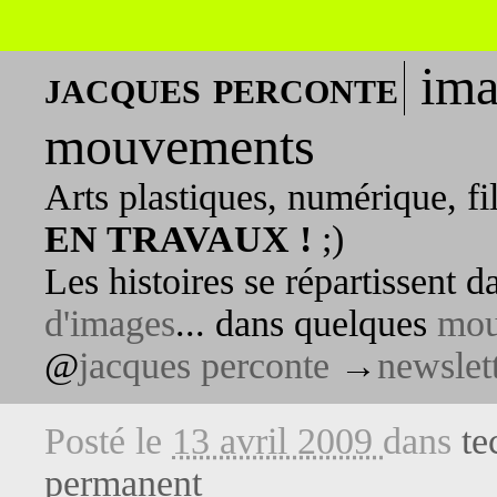
ima
jacques perconte
mouvements
Arts plastiques, numérique, fi
EN TRAVAUX !
;)
Les histoires se répartissent 
d'images
... dans quelques
mou
@
jacques perconte
→
newslet
Posté le
13 avril 2009
dans
te
permanent