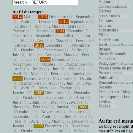
Aujourd'hui
Correspondances
Dérives
Au fil du temps
:
écrits / notes
2014
Mai
(1)
2013
Décembre
(1)
.
Septembre
Éditions
(2)
.
Août
(1)
.
Février
(2)
2012
Septembre
(1)
En vrac
.
Juillet
(3)
.
Juin
(8)
.
Mai
(3)
.
Mars
(24)
.
évènements
Février
(11)
.
Janvier
(8)
2011
Décembre
(5)
.
Films
Octobre
(2)
.
Septembre
(1)
.
Juillet
(1)
.
Juin
Holy Motors
(1)
.
Mai
(2)
.
Avril
(3)
.
Mars
(17)
.
Février
(9)
Ici et là dans le mo
.
Janvier
(3)
2010
Décembre
(7)
.
Novembre
Images
(8)
.
Octobre
(3)
.
Septembre
(2)
.
Juillet
(2)
.
Music & sounds
Juin
(6)
.
Mai
(6)
.
Avril
(4)
.
Mars
(4)
.
Février
Non classé
(5)
.
Janvier
(4)
2009
Décembre
(13)
.
Pédagogie / rencont
Novembre
(17)
.
Octobre
(15)
.
Septembre
(11)
Presse (revue de pre
.
Août
(5)
.
Juillet
(5)
.
Juin
(8)
.
Mai
(12)
.
Presse / textes
Avril
(8)
.
Mars
(11)
.
Février
(7)
.
Janvier
(6)
Publications
2008
Décembre
(10)
.
Novembre
(4)
.
Octobre
Rencontres / conver
(9)
.
Septembre
(6)
.
Août
(1)
.
Juin
(10)
.
Mai
Seasons
(8)
.
Avril
(7)
.
Mars
(14)
.
Février
(10)
.
Technart.net / blog.
Janvier
(32)
2007
Décembre
(12)
.
Novembre
Technique / technol
(15)
.
Octobre
(8)
.
Septembre
(15)
.
Août
(6)
.
Twitter
Juillet
(9)
.
Juin
(16)
.
Mai
(14)
.
Avril
(14)
.
Vidéos
Mars
(31)
.
Février
(26)
.
Janvier
(21)
2006
Décembre
(12)
.
Novembre
(7)
.
Octobre
(17)
.
Septembre
(13)
.
Août
(4)
.
Juillet
(5)
.
Juin
(4)
Au fur et à mesur
.
Mai
(9)
.
Avril
(14)
.
Mars
(23)
.
Février
(15)
.
Janvier
(11)
2005
Décembre
(7)
.
Novembre
Le blog se remplit
d
(4)
.
Octobre
(10)
.
Septembre
(1)
.
Août
(2)
.
mes archives en ligne