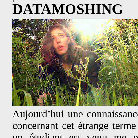
DATAMOSHING
Aujourd’hui une connaissan
concernant cet étrange term
un étudiant est venu me p