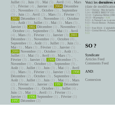
Juillet
(6)
.
Juin
(8)
.
Mai
(5)
.
Avril
(14)
.
Mars
Voici les
dernières 
(7)
.
Février
(4)
.
Janvier
(4)
2004
Décembre
(date de modification
(2)
.
Novembre
(6)
.
Octobre
(5)
.
Septembre
5.15 >
Christo : Mur de barils 
5.14 >
SOIRÉE BREF N°155 
(5)
.
Juin
(2)
.
Avril
(2)
.
Mars
(5)
.
Février
(7)
12.13 >
Catherine Millet (198
10.13 >
M'pempba
< 4.06
2003
Décembre
(4)
.
Novembre
(4)
.
Octobre
9.13 >
A Natural Law is an un
(1)
.
Août
(1)
.
Juillet
(1)
.
Mai
(1)
.
Mars
(5)
.
9.13 >
Nicole Brenez : Poèmes 
2.11
Janvier
(1)
2002
Décembre
(1)
.
Novembre
(1)
9.13 >
Ivan Illich - L’alphabé
.
Octobre
(4)
.
Septembre
(5)
.
Mai
(1)
.
Avril
9.13 >
Global Revolt, Cinema
9.13
(4)
.
Mars
(8)
.
Février
(1)
.
Janvier
(3)
2001
Décembre
(1)
.
Novembre
(6)
.
Octobre
(8)
.
Septembre
(1)
.
Août
(1)
.
Juillet
(1)
.
Juin
(5)
.
SO ?
Mai
(1)
.
Mars
(3)
.
Février
(2)
.
Janvier
(5)
2000
Novembre
(1)
.
Octobre
(1)
.
Août
(1)
.
Syndicate
Juillet
(1)
.
Mai
(5)
.
Avril
(4)
.
Mars
(7)
.
Articles Feed
Février
(3)
.
Janvier
(1)
1999
Décembre
(7)
.
Comments Feed
Novembre
(1)
.
Octobre
(2)
.
Septembre
(9)
.
Août
(1)
.
Juillet
(1)
.
Juin
(3)
.
Mai
(1)
.
Avril
AND:
(1)
.
Mars
(3)
.
Février
(1)
.
Janvier
(12)
1998
Décembre
(2)
.
Octobre
(3)
.
Septembre
(5)
.
Connexion
Août
(3)
.
Juillet
(2)
.
Juin
(1)
.
Mai
(1)
.
Mars
(2)
.
Février
(1)
.
Janvier
(2)
1997
Décembre
(3)
.
Novembre
(1)
.
Octobre
(1)
.
Juillet
(4)
.
Juin
(2)
.
Mai
(1)
.
Avril
(1)
.
Février
(1)
.
Janvier
(1)
1996
Septembre
(1)
.
Février
(1)
1995
Décembre
(2)