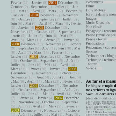
évènements
Février
(11)
.
Janvier
(8)
2011
Décembre
(5)
.
Films
Octobre
(2)
.
Septembre
(1)
.
Juillet
(1)
.
Juin
Holy Motors
(1)
.
Mai
(2)
.
Avril
(3)
.
Mars
(17)
.
Février
(9)
Ici et là dans le mo
.
Janvier
(3)
2010
Décembre
(7)
.
Novembre
Images
(8)
.
Octobre
(3)
.
Septembre
(2)
.
Juillet
(2)
.
Music & sounds
Juin
(6)
.
Mai
(6)
.
Avril
(4)
.
Mars
(4)
.
Février
Non classé
(5)
.
Janvier
(4)
2009
Décembre
(13)
.
Pédagogie / rencont
Novembre
(17)
.
Octobre
(15)
.
Septembre
(11)
Presse (revue de pre
.
Août
(5)
.
Juillet
(5)
.
Juin
(8)
.
Mai
(12)
.
Presse / textes
Avril
(8)
.
Mars
(11)
.
Février
(7)
.
Janvier
(6)
Publications
2008
Décembre
(10)
.
Novembre
(4)
.
Octobre
Rencontres / conver
(9)
.
Septembre
(6)
.
Août
(1)
.
Juin
(10)
.
Mai
Seasons
(8)
.
Avril
(7)
.
Mars
(14)
.
Février
(10)
.
Technart.net / blog.
Janvier
(32)
2007
Décembre
(12)
.
Novembre
Technique / technol
(15)
.
Octobre
(8)
.
Septembre
(15)
.
Août
(6)
.
Twitter
Juillet
(9)
.
Juin
(16)
.
Mai
(14)
.
Avril
(14)
.
Vidéos
Mars
(31)
.
Février
(26)
.
Janvier
(21)
2006
Décembre
(12)
.
Novembre
(7)
.
Octobre
(17)
.
Septembre
(13)
.
Août
(4)
.
Juillet
(5)
.
Juin
(4)
Au fur et à mesur
.
Mai
(9)
.
Avril
(14)
.
Mars
(23)
.
Février
(15)
.
Janvier
(11)
2005
Décembre
(7)
.
Novembre
Le blog se remplit
d
(4)
.
Octobre
(10)
.
Septembre
(1)
.
Août
(2)
.
mes archives en ligne
Juillet
(6)
.
Juin
(8)
.
Mai
(5)
.
Avril
(14)
.
Mars
Voici les
dernières 
(7)
.
Février
(4)
.
Janvier
(4)
2004
Décembre
(date de modification
(2)
.
Novembre
(6)
.
Octobre
(5)
.
Septembre
5.15 >
Christo : Mur de barils 
5.14 >
SOIRÉE BREF N°155 
(5)
.
Juin
(2)
.
Avril
(2)
.
Mars
(5)
.
Février
(7)
12.13 >
Catherine Millet (198
10.13 >
M'pempba
< 4.06
2003
Décembre
(4)
.
Novembre
(4)
.
Octobre
9.13 >
A Natural Law is an un
(1)
.
Août
(1)
.
Juillet
(1)
.
Mai
(1)
.
Mars
(5)
.
9.13 >
Nicole Brenez : Poèmes 