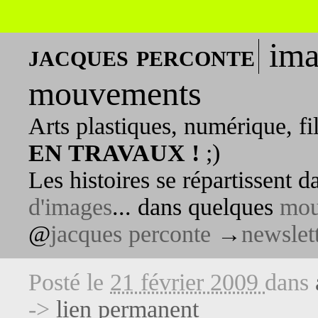
ima
jacques perconte
mouvements
Arts plastiques, numérique, fi
EN TRAVAUX !
;)
Les histoires se répartissent 
d'images
... dans quelques
mou
@
jacques perconte
→
newslet
Posté le
21 février 2009
dans
->
lien permanent