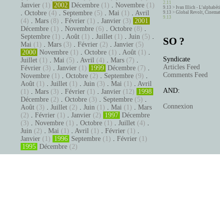
2.11
Janvier
(1)
2002
Décembre
(1)
.
Novembre
(1)
9.13 >
Ivan Illich - L’alphabé
.
Octobre
(4)
.
Septembre
(5)
.
Mai
(1)
.
Avril
9.13 >
Global Revolt, Cinema
9.13
(4)
.
Mars
(8)
.
Février
(1)
.
Janvier
(3)
2001
Décembre
(1)
.
Novembre
(6)
.
Octobre
(8)
.
Septembre
(1)
.
Août
(1)
.
Juillet
(1)
.
Juin
(5)
.
SO ?
Mai
(1)
.
Mars
(3)
.
Février
(2)
.
Janvier
(5)
2000
Novembre
(1)
.
Octobre
(1)
.
Août
(1)
.
Syndicate
Juillet
(1)
.
Mai
(5)
.
Avril
(4)
.
Mars
(7)
.
Articles Feed
Février
(3)
.
Janvier
(1)
1999
Décembre
(7)
.
Comments Feed
Novembre
(1)
.
Octobre
(2)
.
Septembre
(9)
.
Août
(1)
.
Juillet
(1)
.
Juin
(3)
.
Mai
(1)
.
Avril
AND:
(1)
.
Mars
(3)
.
Février
(1)
.
Janvier
(12)
1998
Décembre
(2)
.
Octobre
(3)
.
Septembre
(5)
.
Connexion
Août
(3)
.
Juillet
(2)
.
Juin
(1)
.
Mai
(1)
.
Mars
(2)
.
Février
(1)
.
Janvier
(2)
1997
Décembre
(3)
.
Novembre
(1)
.
Octobre
(1)
.
Juillet
(4)
.
Juin
(2)
.
Mai
(1)
.
Avril
(1)
.
Février
(1)
.
Janvier
(1)
1996
Septembre
(1)
.
Février
(1)
1995
Décembre
(2)