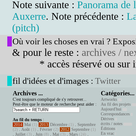
Note suivante :
Panorama de l
Auxerre
. Note précédente :
L
(pitch)
Où voir les choses en vrai ? Exposi
& pour le reste :
archives / nex
* accès réservé ou sur in
fil d'idées et d'images :
Twitter
Archives ...
Catégories...
C'est toujours compliqué de s'y retrouver...
Artworks
Peut-être que le moteur de recherche peut aider :
Au fil des projets
Aujourd'hui
Correspondances
Dérives
Au fil du temps
:
écrits / notes
2014
Mai
(1)
2013
Décembre
(1)
.
Septembre
Éditions
(2)
.
Août
(1)
.
Février
(2)
2012
Septembre
(1)
En vrac
.
Juillet
(3)
.
Juin
(8)
.
Mai
(3)
.
Mars
(24)
.