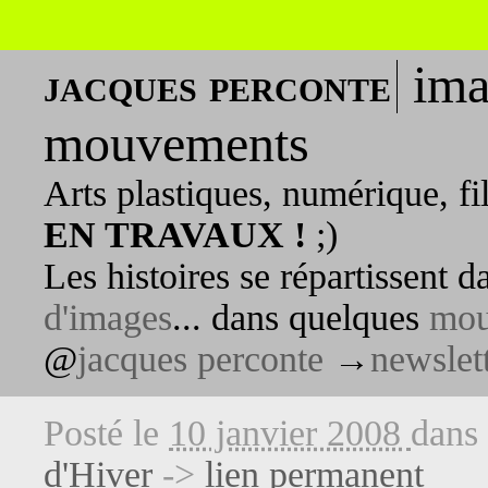
ima
jacques perconte
mouvements
Arts plastiques, numérique, fi
EN TRAVAUX !
;)
Les histoires se répartissent 
d'images
... dans quelques
mou
@
jacques perconte
→
newslet
Posté le
10 janvier 2008
dans
d'Hiver
->
lien permanent