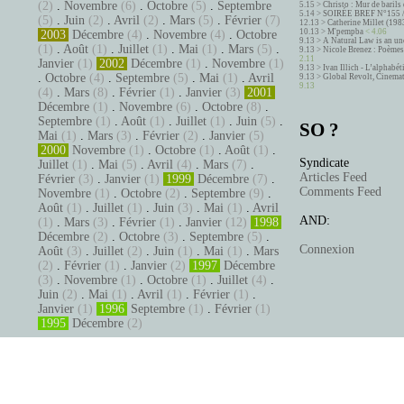
(2)
.
Novembre
(6)
.
Octobre
(5)
.
Septembre
5.15 >
Christo : Mur de barils 
5.14 >
SOIRÉE BREF N°155 
(5)
.
Juin
(2)
.
Avril
(2)
.
Mars
(5)
.
Février
(7)
12.13 >
Catherine Millet (198
10.13 >
M'pempba
< 4.06
2003
Décembre
(4)
.
Novembre
(4)
.
Octobre
9.13 >
A Natural Law is an un
(1)
.
Août
(1)
.
Juillet
(1)
.
Mai
(1)
.
Mars
(5)
.
9.13 >
Nicole Brenez : Poèmes 
2.11
Janvier
(1)
2002
Décembre
(1)
.
Novembre
(1)
9.13 >
Ivan Illich - L’alphabé
.
Octobre
(4)
.
Septembre
(5)
.
Mai
(1)
.
Avril
9.13 >
Global Revolt, Cinema
9.13
(4)
.
Mars
(8)
.
Février
(1)
.
Janvier
(3)
2001
Décembre
(1)
.
Novembre
(6)
.
Octobre
(8)
.
Septembre
(1)
.
Août
(1)
.
Juillet
(1)
.
Juin
(5)
.
SO ?
Mai
(1)
.
Mars
(3)
.
Février
(2)
.
Janvier
(5)
2000
Novembre
(1)
.
Octobre
(1)
.
Août
(1)
.
Syndicate
Juillet
(1)
.
Mai
(5)
.
Avril
(4)
.
Mars
(7)
.
Articles Feed
Février
(3)
.
Janvier
(1)
1999
Décembre
(7)
.
Comments Feed
Novembre
(1)
.
Octobre
(2)
.
Septembre
(9)
.
Août
(1)
.
Juillet
(1)
.
Juin
(3)
.
Mai
(1)
.
Avril
AND:
(1)
.
Mars
(3)
.
Février
(1)
.
Janvier
(12)
1998
Décembre
(2)
.
Octobre
(3)
.
Septembre
(5)
.
Connexion
Août
(3)
.
Juillet
(2)
.
Juin
(1)
.
Mai
(1)
.
Mars
(2)
.
Février
(1)
.
Janvier
(2)
1997
Décembre
(3)
.
Novembre
(1)
.
Octobre
(1)
.
Juillet
(4)
.
Juin
(2)
.
Mai
(1)
.
Avril
(1)
.
Février
(1)
.
Janvier
(1)
1996
Septembre
(1)
.
Février
(1)
1995
Décembre
(2)