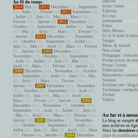
Dérives
Au fil du temps
:
écrits / notes
2014
Mai
(1)
2013
Décembre
(1)
.
Septembre
Éditions
(2)
.
Août
(1)
.
Février
(2)
2012
Septembre
(1)
En vrac
.
Juillet
(3)
.
Juin
(8)
.
Mai
(3)
.
Mars
(24)
.
évènements
Février
(11)
.
Janvier
(8)
2011
Décembre
(5)
.
Films
Octobre
(2)
.
Septembre
(1)
.
Juillet
(1)
.
Juin
Holy Motors
(1)
.
Mai
(2)
.
Avril
(3)
.
Mars
(17)
.
Février
(9)
Ici et là dans le mo
.
Janvier
(3)
2010
Décembre
(7)
.
Novembre
Images
(8)
.
Octobre
(3)
.
Septembre
(2)
.
Juillet
(2)
.
Music & sounds
Juin
(6)
.
Mai
(6)
.
Avril
(4)
.
Mars
(4)
.
Février
Non classé
(5)
.
Janvier
(4)
2009
Décembre
(13)
.
Pédagogie / rencont
Novembre
(17)
.
Octobre
(15)
.
Septembre
(11)
Presse (revue de pre
.
Août
(5)
.
Juillet
(5)
.
Juin
(8)
.
Mai
(12)
.
Presse / textes
Avril
(8)
.
Mars
(11)
.
Février
(7)
.
Janvier
(6)
Publications
2008
Décembre
(10)
.
Novembre
(4)
.
Octobre
Rencontres / conver
(9)
.
Septembre
(6)
.
Août
(1)
.
Juin
(10)
.
Mai
Seasons
(8)
.
Avril
(7)
.
Mars
(14)
.
Février
(10)
.
Technart.net / blog.
Janvier
(32)
2007
Décembre
(12)
.
Novembre
Technique / technol
(15)
.
Octobre
(8)
.
Septembre
(15)
.
Août
(6)
.
Twitter
Juillet
(9)
.
Juin
(16)
.
Mai
(14)
.
Avril
(14)
.
Vidéos
Mars
(31)
.
Février
(26)
.
Janvier
(21)
2006
Décembre
(12)
.
Novembre
(7)
.
Octobre
(17)
.
Septembre
(13)
.
Août
(4)
.
Juillet
(5)
.
Juin
(4)
Au fur et à mesur
.
Mai
(9)
.
Avril
(14)
.
Mars
(23)
.
Février
(15)
.
Janvier
(11)
2005
Décembre
(7)
.
Novembre
Le blog se remplit
d
(4)
.
Octobre
(10)
.
Septembre
(1)
.
Août
(2)
.
mes archives en ligne
Juillet
(6)
.
Juin
(8)
.
Mai
(5)
.
Avril
(14)
.
Mars
Voici les
dernières 
(7)
.
Février
(4)
.
Janvier
(4)
2004
Décembre
(date de modification