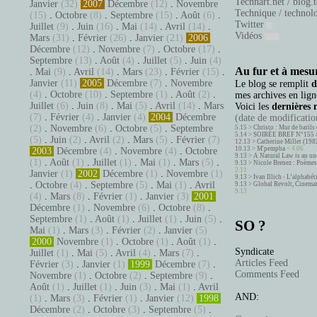
Technart.net / blog.
Janvier
(32)
2007
Décembre
(12)
.
Novembre
Technique / technol
(15)
.
Octobre
(8)
.
Septembre
(15)
.
Août
(6)
.
Twitter
Juillet
(9)
.
Juin
(16)
.
Mai
(14)
.
Avril
(14)
.
Vidéos
Mars
(31)
.
Février
(26)
.
Janvier
(21)
2006
Décembre
(12)
.
Novembre
(7)
.
Octobre
(17)
.
Septembre
(13)
.
Août
(4)
.
Juillet
(5)
.
Juin
(4)
Au fur et à mesur
.
Mai
(9)
.
Avril
(14)
.
Mars
(23)
.
Février
(15)
.
Janvier
(11)
2005
Décembre
(7)
.
Novembre
Le blog se remplit
d
(4)
.
Octobre
(10)
.
Septembre
(1)
.
Août
(2)
.
mes archives en ligne
Juillet
(6)
.
Juin
(8)
.
Mai
(5)
.
Avril
(14)
.
Mars
Voici les
dernières 
(7)
.
Février
(4)
.
Janvier
(4)
2004
Décembre
(date de modification
(2)
.
Novembre
(6)
.
Octobre
(5)
.
Septembre
5.15 >
Christo : Mur de barils 
5.14 >
SOIRÉE BREF N°155 
(5)
.
Juin
(2)
.
Avril
(2)
.
Mars
(5)
.
Février
(7)
12.13 >
Catherine Millet (198
10.13 >
M'pempba
< 4.06
2003
Décembre
(4)
.
Novembre
(4)
.
Octobre
9.13 >
A Natural Law is an un
(1)
.
Août
(1)
.
Juillet
(1)
.
Mai
(1)
.
Mars
(5)
.
9.13 >
Nicole Brenez : Poèmes 
2.11
Janvier
(1)
2002
Décembre
(1)
.
Novembre
(1)
9.13 >
Ivan Illich - L’alphabé
.
Octobre
(4)
.
Septembre
(5)
.
Mai
(1)
.
Avril
9.13 >
Global Revolt, Cinema
9.13
(4)
.
Mars
(8)
.
Février
(1)
.
Janvier
(3)
2001
Décembre
(1)
.
Novembre
(6)
.
Octobre
(8)
.
Septembre
(1)
.
Août
(1)
.
Juillet
(1)
.
Juin
(5)
.
SO ?
Mai
(1)
.
Mars
(3)
.
Février
(2)
.
Janvier
(5)
2000
Novembre
(1)
.
Octobre
(1)
.
Août
(1)
.
Syndicate
Juillet
(1)
.
Mai
(5)
.
Avril
(4)
.
Mars
(7)
.
Articles Feed
Février
(3)
.
Janvier
(1)
1999
Décembre
(7)
.
Comments Feed
Novembre
(1)
.
Octobre
(2)
.
Septembre
(9)
.
Août
(1)
.
Juillet
(1)
.
Juin
(3)
.
Mai
(1)
.
Avril
AND:
(1)
.
Mars
(3)
.
Février
(1)
.
Janvier
(12)
1998
Décembre
(2)
.
Octobre
(3)
.
Septembre
(5)
.