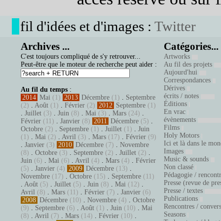
fil d'idées et d'images :
Twitter
Archives ...
Catégories...
C'est toujours compliqué de s'y retrouver...
Artworks
Peut-être que le moteur de recherche peut aider :
Au fil des projets
Aujourd'hui
Correspondances
Dérives
Au fil du temps
:
écrits / notes
2014
Mai
(1)
2013
Décembre
(1)
.
Septembre
Éditions
(2)
.
Août
(1)
.
Février
(2)
2012
Septembre
(1)
En vrac
.
Juillet
(3)
.
Juin
(8)
.
Mai
(3)
.
Mars
(24)
.
évènements
Février
(11)
.
Janvier
(8)
2011
Décembre
(5)
.
Films
Octobre
(2)
.
Septembre
(1)
.
Juillet
(1)
.
Juin
Holy Motors
(1)
.
Mai
(2)
.
Avril
(3)
.
Mars
(17)
.
Février
(9)
Ici et là dans le mo
.
Janvier
(3)
2010
Décembre
(7)
.
Novembre
Images
(8)
.
Octobre
(3)
.
Septembre
(2)
.
Juillet
(2)
.
Music & sounds
Juin
(6)
.
Mai
(6)
.
Avril
(4)
.
Mars
(4)
.
Février
Non classé
(5)
.
Janvier
(4)
2009
Décembre
(13)
.
Pédagogie / rencont
Novembre
(17)
.
Octobre
(15)
.
Septembre
(11)
Presse (revue de pre
.
Août
(5)
.
Juillet
(5)
.
Juin
(8)
.
Mai
(12)
.
Presse / textes
Avril
(8)
.
Mars
(11)
.
Février
(7)
.
Janvier
(6)
Publications
2008
Décembre
(10)
.
Novembre
(4)
.
Octobre
Rencontres / conver
(9)
.
Septembre
(6)
.
Août
(1)
.
Juin
(10)
.
Mai
Seasons
(8)
.
Avril
(7)
.
Mars
(14)
.
Février
(10)
.