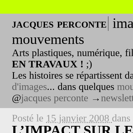
ima
jacques perconte
mouvements
Arts plastiques, numérique, fi
EN TRAVAUX !
;)
Les histoires se répartissent 
d'images
... dans quelques
mou
@
jacques perconte
→
newslet
Posté le
15 janvier 2008
dans
L’IMPACT SUR L