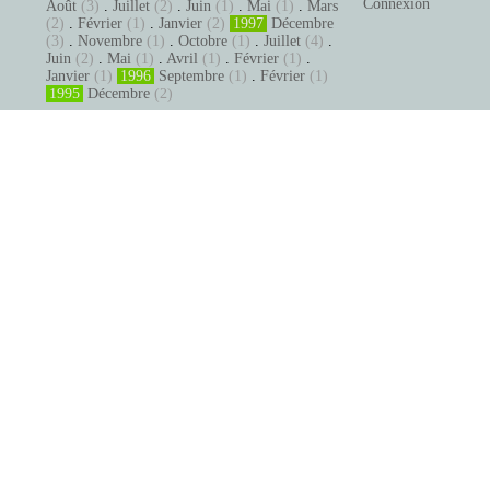
Connexion
Août
(3)
.
Juillet
(2)
.
Juin
(1)
.
Mai
(1)
.
Mars
(2)
.
Février
(1)
.
Janvier
(2)
1997
Décembre
(3)
.
Novembre
(1)
.
Octobre
(1)
.
Juillet
(4)
.
Juin
(2)
.
Mai
(1)
.
Avril
(1)
.
Février
(1)
.
Janvier
(1)
1996
Septembre
(1)
.
Février
(1)
1995
Décembre
(2)