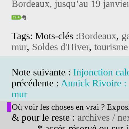
Bordeaux, jusqu’au 19 janvie
Tags: Mots-clés :
Bordeaux
,
g
mur
,
Soldes d'Hiver
,
tourisme
Note suivante :
Injonction cal
précédente :
Annick Rivoire : 
mur
Où voir les choses en vrai ? Exposi
& pour le reste :
archives / nex
* accès réservé ou sur in