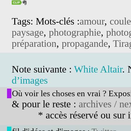
Tags: Mots-clés :
amour
,
coule
paysage
,
photographie
,
photo
préparation
,
propagande
,
Tira
Note suivante :
White Altair
. 
d’images
Où voir les choses en vrai ? Exposi
& pour le reste :
archives / nex
* accès réservé ou sur in