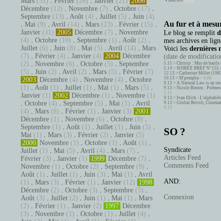
Mars
(31)
.
Février
(26)
.
Janvier
(21)
2006
Décembre
(12)
.
Novembre
(7)
.
Octobre
(17)
.
Septembre
(13)
.
Août
(4)
.
Juillet
(5)
.
Juin
(4)
Au fur et à mesur
.
Mai
(9)
.
Avril
(14)
.
Mars
(23)
.
Février
(15)
.
Janvier
(11)
2005
Décembre
(7)
.
Novembre
Le blog se remplit
d
(4)
.
Octobre
(10)
.
Septembre
(1)
.
Août
(2)
.
mes archives en ligne
Juillet
(6)
.
Juin
(8)
.
Mai
(5)
.
Avril
(14)
.
Mars
Voici les
dernières 
(7)
.
Février
(4)
.
Janvier
(4)
2004
Décembre
(date de modification
(2)
.
Novembre
(6)
.
Octobre
(5)
.
Septembre
5.15 >
Christo : Mur de barils 
5.14 >
SOIRÉE BREF N°155 
(5)
.
Juin
(2)
.
Avril
(2)
.
Mars
(5)
.
Février
(7)
12.13 >
Catherine Millet (198
10.13 >
M'pempba
< 4.06
2003
Décembre
(4)
.
Novembre
(4)
.
Octobre
9.13 >
A Natural Law is an un
(1)
.
Août
(1)
.
Juillet
(1)
.
Mai
(1)
.
Mars
(5)
.
9.13 >
Nicole Brenez : Poèmes 
2.11
Janvier
(1)
2002
Décembre
(1)
.
Novembre
(1)
9.13 >
Ivan Illich - L’alphabé
.
Octobre
(4)
.
Septembre
(5)
.
Mai
(1)
.
Avril
9.13 >
Global Revolt, Cinema
9.13
(4)
.
Mars
(8)
.
Février
(1)
.
Janvier
(3)
2001
Décembre
(1)
.
Novembre
(6)
.
Octobre
(8)
.
Septembre
(1)
.
Août
(1)
.
Juillet
(1)
.
Juin
(5)
.
SO ?
Mai
(1)
.
Mars
(3)
.
Février
(2)
.
Janvier
(5)
2000
Novembre
(1)
.
Octobre
(1)
.
Août
(1)
.
Syndicate
Juillet
(1)
.
Mai
(5)
.
Avril
(4)
.
Mars
(7)
.
Articles Feed
Février
(3)
.
Janvier
(1)
1999
Décembre
(7)
.
Comments Feed
Novembre
(1)
.
Octobre
(2)
.
Septembre
(9)
.
Août
(1)
.
Juillet
(1)
.
Juin
(3)
.
Mai
(1)
.
Avril
AND:
(1)
.
Mars
(3)
.
Février
(1)
.
Janvier
(12)
1998
Décembre
(2)
.
Octobre
(3)
.
Septembre
(5)
.
Connexion
Août
(3)
.
Juillet
(2)
.
Juin
(1)
.
Mai
(1)
.
Mars
(2)
.
Février
(1)
.
Janvier
(2)
1997
Décembre
(3)
.
Novembre
(1)
.
Octobre
(1)
.
Juillet
(4)
.