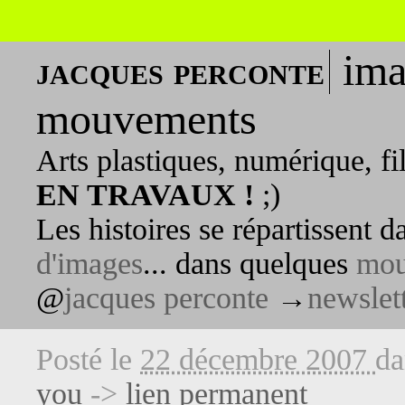
ima
jacques perconte
mouvements
Arts plastiques, numérique, fi
EN TRAVAUX !
;)
Les histoires se répartissent 
d'images
... dans quelques
mou
@
jacques perconte
→
newslet
Posté le
22 décembre 2007
d
you
->
lien permanent