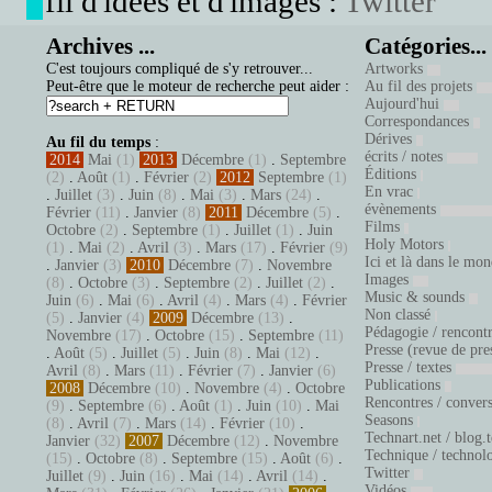
fil d'idées et d'images :
Twitter
Archives ...
Catégories...
C'est toujours compliqué de s'y retrouver...
Artworks
Peut-être que le moteur de recherche peut aider :
Au fil des projets
Aujourd'hui
Correspondances
Dérives
Au fil du temps
:
écrits / notes
2014
Mai
(1)
2013
Décembre
(1)
.
Septembre
Éditions
(2)
.
Août
(1)
.
Février
(2)
2012
Septembre
(1)
En vrac
.
Juillet
(3)
.
Juin
(8)
.
Mai
(3)
.
Mars
(24)
.
évènements
Février
(11)
.
Janvier
(8)
2011
Décembre
(5)
.
Films
Octobre
(2)
.
Septembre
(1)
.
Juillet
(1)
.
Juin
Holy Motors
(1)
.
Mai
(2)
.
Avril
(3)
.
Mars
(17)
.
Février
(9)
Ici et là dans le mo
.
Janvier
(3)
2010
Décembre
(7)
.
Novembre
Images
(8)
.
Octobre
(3)
.
Septembre
(2)
.
Juillet
(2)
.
Music & sounds
Juin
(6)
.
Mai
(6)
.
Avril
(4)
.
Mars
(4)
.
Février
Non classé
(5)
.
Janvier
(4)
2009
Décembre
(13)
.
Pédagogie / rencont
Novembre
(17)
.
Octobre
(15)
.
Septembre
(11)
Presse (revue de pre
.
Août
(5)
.
Juillet
(5)
.
Juin
(8)
.
Mai
(12)
.
Presse / textes
Avril
(8)
.
Mars
(11)
.
Février
(7)
.
Janvier
(6)
Publications
2008
Décembre
(10)
.
Novembre
(4)
.
Octobre
Rencontres / conver
(9)
.
Septembre
(6)
.
Août
(1)
.
Juin
(10)
.
Mai
Seasons
(8)
.
Avril
(7)
.
Mars
(14)
.
Février
(10)
.
Technart.net / blog.
Janvier
(32)
2007
Décembre
(12)
.
Novembre
Technique / technol
(15)
.
Octobre
(8)
.
Septembre
(15)
.
Août
(6)
.
Twitter
Juillet
(9)
.
Juin
(16)
.
Mai
(14)
.
Avril
(14)
.
Vidéos