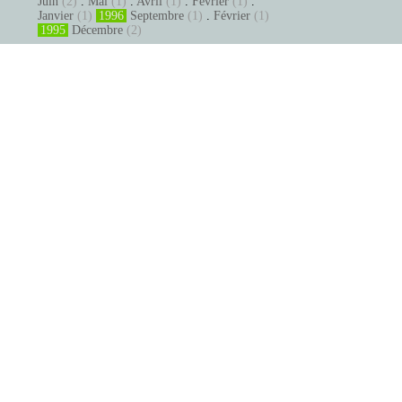
Juin
(2)
.
Mai
(1)
.
Avril
(1)
.
Février
(1)
.
Janvier
(1)
1996
Septembre
(1)
.
Février
(1)
1995
Décembre
(2)