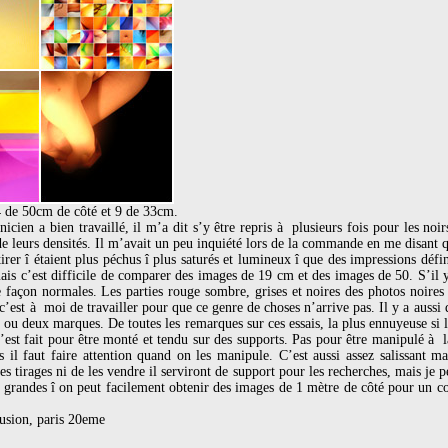
 4 de 50cm de côté et 9 de 33cm.
chnicien a bien travaillé, il m’a dit s’y être repris à plusieurs fois pour les no
 de leurs densités. Il m’avait un peu inquiété lors de la commande en me disant 
irer î étaient plus péchus î plus saturés et lumineux î que des impressions défi
mais c’est difficile de comparer des images de 19 cm et des images de 50. S’il y
e façon normales. Les parties rouge sombre, grises et noires des photos noires 
 c’est à moi de travailler pour que ce genre de choses n’arrive pas. Il y a aussi
ne ou deux marques. De toutes les remarques sur ces essais, la plus ennuyeuse si 
’est fait pour être monté et tendu sur des supports. Pas pour être manipulé à l
 il faut faire attention quand on les manipule. C’est aussi assez salissant ma
s tirages ni de les vendre il serviront de support pour les recherches, mais je pe
 grandes î on peut facilement obtenir des images de 1 mètre de côté pour un c
usion, paris 20eme