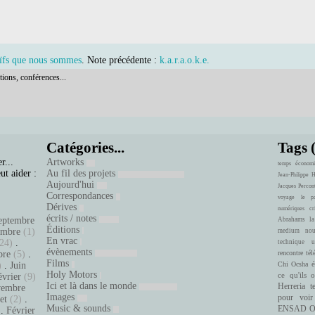
Naïfs que nous sommes
. Note précédente :
k.a.r.a.o.k.e.
tions, conférences...
Catégories...
Tags 
r...
Artworks
temps
économi
ut aider :
Au fil des projets
Jean-Philippe 
Aujourd'hui
Jacques Percon
Correspondances
voyage
le pa
Dérives
numériques
cr
écrits / notes
eptembre
Abrahams
la
Éditions
embre
(1)
medium
nou
En vrac
24)
.
technique
u
évènements
bre
(5)
.
rencontre
tél
Films
é
)
.
Juin
Chi Ocsha
Holy Motors
ce qu'ils 
évrier
(9)
Ici et là dans le monde
Herreria
t
embre
Images
pour voir
let
(2)
.
Music & sounds
ENSAD
O
.
Février