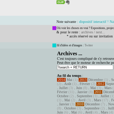
Note suivante :
dispositif interactif ! 
Où voir les choses en vrai ? Expositions, projec
& pour le reste :
archives / next...
* accès réservé ou sur invitation
fil d'idées et d'images :
Twitter
Archives ...
C'est toujours compliqué de s'y retrouve
Peut-être que le moteur de recherche pe
Au fil du temps
:
2014
Mai
(1)
2013
Décembre
(1)
.
S
(2)
.
Août
(1)
.
Février
(2)
2012
Sept
.
Juillet
(3)
.
Juin
(8)
.
Mai
(3)
.
Mars
(
Février
(11)
.
Janvier
(8)
2011
Décem
Octobre
(2)
.
Septembre
(1)
.
Juillet
(1
(1)
.
Mai
(2)
.
Avril
(3)
.
Mars
(17)
.
F
.
Janvier
(3)
2010
Décembre
(7)
.
Nov
(8)
.
Octobre
(3)
.
Septembre
(2)
.
Juil
Juin
(6)
.
Mai
(6)
.
Avril
(4)
.
Mars
(4)