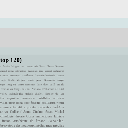
(top 120)
e
Damien Marguet
art contemporain
Pessac
Barnett Newman
Halgand
ewmo
interactivité
Kundalini Yoga
support
metamorph
te
uaoen
monumental
conférence
Artemisia Gentileschi
Lecture
ssage
Pauillac-Margaux
liberté
jaune
Normandie
images
interview
outil
Annie
itique
Hung Up
Tirage numérique
 relation au temps
Institut National D'Histoire de l'Art
velles technologies
galerie charlot
histoire de l'art
ttha
exposition personnelle
installation
activisme
évision
projet
réseau
code
écologie
Yogi Bhajan
twitter
criture
créativité
exposition collective
théÃ¢tre
ont vu
Collectif Jeune Cinéma
écran
Michel
echnologie
théorie
Corps numériques
lumière
fiction
artothèque de Pessac
k.a.r.a.o.k.e.
bservatoire des nouveaux médias
mur
médias