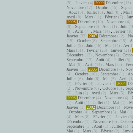
(5)
.
Janvier
(4)
2009
Décembre
(13)
Novembre
(17)
.
Octobre
(15)
.
Septem
.
Août
(5)
.
Juillet
(5)
.
Juin
(8)
.
Mai
(
Avril
(8)
.
Mars
(11)
.
Février
(7)
.
Jan
2008
Décembre
(10)
.
Novembre
(4)
(9)
.
Septembre
(6)
.
Août
(1)
.
Juin
(1
(8)
.
Avril
(7)
.
Mars
(14)
.
Février
(10
Janvier
(32)
2007
Décembre
(12)
.
No
(15)
.
Octobre
(8)
.
Septembre
(15)
.
A
Juillet
(9)
.
Juin
(16)
.
Mai
(14)
.
Avril
Mars
(31)
.
Février
(26)
.
Janvier
(21)
Décembre
(12)
.
Novembre
(7)
.
Octob
Septembre
(13)
.
Août
(4)
.
Juillet
(5)
.
Mai
(9)
.
Avril
(14)
.
Mars
(23)
.
Févr
Janvier
(11)
2005
Décembre
(7)
.
Nov
(4)
.
Octobre
(10)
.
Septembre
(1)
.
Ao
Juillet
(6)
.
Juin
(8)
.
Mai
(5)
.
Avril
(1
(7)
.
Février
(4)
.
Janvier
(4)
2004
Dé
(2)
.
Novembre
(6)
.
Octobre
(5)
.
Sep
(5)
.
Juin
(2)
.
Avril
(2)
.
Mars
(5)
.
Fé
2003
Décembre
(4)
.
Novembre
(4)
.
(1)
.
Août
(1)
.
Juillet
(1)
.
Mai
(1)
.
M
Janvier
(1)
2002
Décembre
(1)
.
Nove
.
Octobre
(4)
.
Septembre
(5)
.
Mai
(1)
(4)
.
Mars
(8)
.
Février
(1)
.
Janvier
(3
Décembre
(1)
.
Novembre
(6)
.
Octobr
Septembre
(1)
.
Août
(1)
.
Juillet
(1)
.
Mai
(1)
.
Mars
(3)
.
Février
(2)
.
Janvi