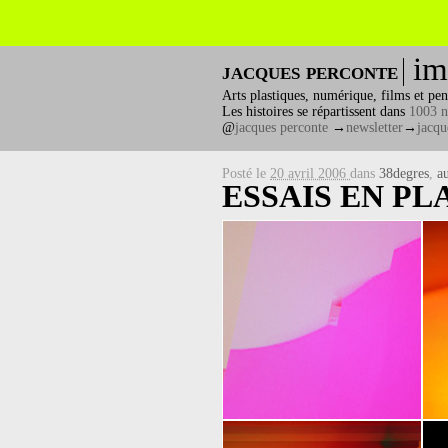
im
jacques perconte
Arts plastiques, numérique, films et pen
Les histoires se répartissent dans
1003 n
@
jacques perconte
→
newsletter
→
jacqu
Posté le
20 avril 2006
dans
38degres
,
au
ESSAIS EN PL