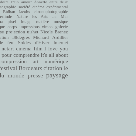
doire
train
amour
Annette entre deux
cinéma expérimental
tographie
société
Bidhan Jacobs
chronophotographie
rlinde
Nature
les Arts au Mur
matière
musique
ha
pixel
image
que
corps
impressions
vimeo
galerie
se
projection
uishet
Nicole Brenez
38degres
Michard Ardillier
ation
le feu
Soldes d'Hiver
Internet
netart
cinéma
film
I love you
pour comprendre
It's all about
r
compression
art numérique
Bordeaux
citation
le
festival
paysage
du monde
presse