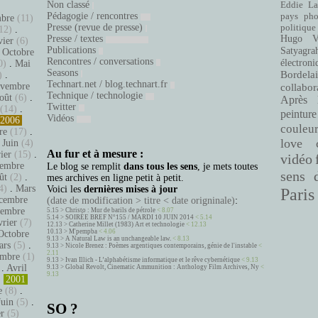
Non classé
Eddie La
.
Pédagogie / rencontres
pays
pho
bre
(11)
Presse (revue de presse)
politique
12)
.
Presse / textes
Hugo Ve
vier
(6)
Publications
Satyagra
.
Octobre
Rencontres / conversations
électroni
0)
.
Mai
Seasons
Bordelai
)
.
Technart.net / blog.technart.fr
vembre
collabor
Technique / technologie
oût
(6)
.
Après 
Twitter
(14)
.
peinture
Vidéos
2006
couleu
re
(17)
.
love
.
Juin
(4)
Au fur et à mesure :
ier
(15)
.
vidéo
embre
Le blog se remplit
dans tous les sens
, je mets toutes
sens 
ût
(2)
.
mes archives en ligne petit à petit.
4)
.
Mars
Voici les
dernières mises à jour
Paris
cembre
(date de modification > titre < date origninale)
:
tembre
5.15 >
Christo : Mur de barils de pétrole
< 8.07
5.14 >
SOIRÉE BREF N°155 / MARDI 10 JUIN 2014
< 5.14
vrier
(7)
12.13 >
Catherine Millet (1983) Art et technologie
< 12.13
10.13 >
M'pempba
< 4.06
Octobre
9.13 >
A Natural Law is an unchangeable law.
< 8.13
ars
(5)
.
9.13 >
Nicole Brenez : Poèmes argentiques contemporains, génie de l'instable
<
2.11
mbre
(1)
9.13 >
Ivan Illich - L’alphabétisme informatique et le rêve cybernétique
< 9.13
.
Avril
9.13 >
Global Revolt, Cinematic Ammunition : Anthology Film Archives, Ny
<
9.13
)
2001
e
(8)
.
Juin
(5)
.
SO ?
er
(5)