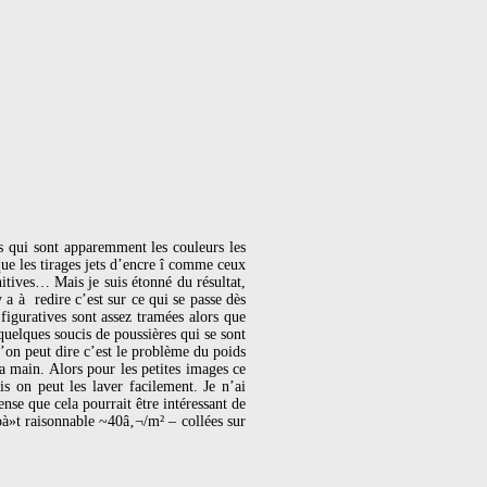
irs qui sont apparemment les couleurs les
que les tirages jets d’encre î comme ceux
nitives… Mais je suis étonné du résultat,
 a à redire c’est sur ce qui se passe dès
figuratives sont assez tramées alors que
 quelques soucis de poussières qui se sont
l’on peut dire c’est le problème du poids
a main. Alors pour les petites images ce
is on peut les laver facilement. Je n’ai
nse que cela pourrait être intéressant de
oà»t raisonnable ~40â‚¬/m² – collées sur