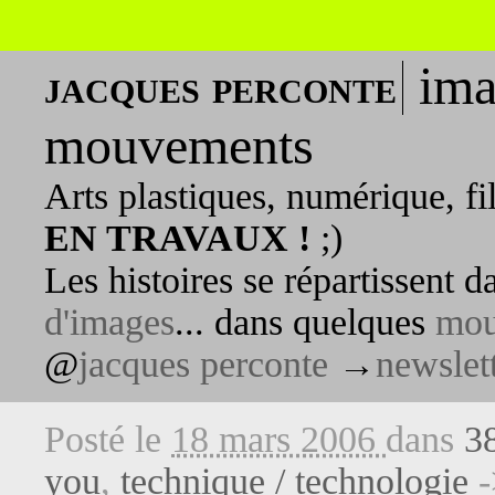
ima
jacques perconte
mouvements
Arts plastiques, numérique, fi
EN TRAVAUX !
;)
Les histoires se répartissent 
d'images
... dans quelques
mou
@
jacques perconte
→
newslet
Posté le
18 mars 2006
dans
3
you
,
technique / technologie
-