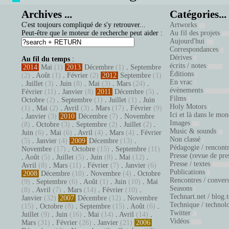
Archives ...
Catégories...
C'est toujours compliqué de s'y retrouver...
Artworks
Peut-être que le moteur de recherche peut aider :
Au fil des projets
Aujourd'hui
Correspondances
Dérives
Au fil du temps
:
écrits / notes
2014
Mai
(1)
2013
Décembre
(1)
.
Septembre
Éditions
(2)
.
Août
(1)
.
Février
(2)
2012
Septembre
(1)
En vrac
.
Juillet
(3)
.
Juin
(8)
.
Mai
(3)
.
Mars
(24)
.
évènements
Février
(11)
.
Janvier
(8)
2011
Décembre
(5)
.
Films
Octobre
(2)
.
Septembre
(1)
.
Juillet
(1)
.
Juin
Holy Motors
(1)
.
Mai
(2)
.
Avril
(3)
.
Mars
(17)
.
Février
(9)
Ici et là dans le mo
.
Janvier
(3)
2010
Décembre
(7)
.
Novembre
Images
(8)
.
Octobre
(3)
.
Septembre
(2)
.
Juillet
(2)
.
Music & sounds
Juin
(6)
.
Mai
(6)
.
Avril
(4)
.
Mars
(4)
.
Février
Non classé
(5)
.
Janvier
(4)
2009
Décembre
(13)
.
Pédagogie / rencont
Novembre
(17)
.
Octobre
(15)
.
Septembre
(11)
Presse (revue de pre
.
Août
(5)
.
Juillet
(5)
.
Juin
(8)
.
Mai
(12)
.
Presse / textes
Avril
(8)
.
Mars
(11)
.
Février
(7)
.
Janvier
(6)
Publications
2008
Décembre
(10)
.
Novembre
(4)
.
Octobre
Rencontres / conver
(9)
.
Septembre
(6)
.
Août
(1)
.
Juin
(10)
.
Mai
Seasons
(8)
.
Avril
(7)
.
Mars
(14)
.
Février
(10)
.
Technart.net / blog.
Janvier
(32)
2007
Décembre
(12)
.
Novembre
Technique / technol
(15)
.
Octobre
(8)
.
Septembre
(15)
.
Août
(6)
.
Twitter
Juillet
(9)
.
Juin
(16)
.
Mai
(14)
.
Avril
(14)
.
Vidéos
Mars
(31)
.
Février
(26)
.
Janvier
(21)
2006