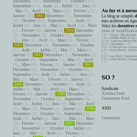
Décembre
(12)
.
Novembre
(7)
.
Octobre
(17)
.
Septembre
(13)
.
Août
(4)
.
Juillet
(5)
.
Juin
(4)
Au fur et à mesur
.
Mai
(9)
.
Avril
(14)
.
Mars
(23)
.
Février
(15)
.
Janvier
(11)
2005
Décembre
(7)
.
Novembre
Le blog se remplit
d
(4)
.
Octobre
(10)
.
Septembre
(1)
.
Août
(2)
.
mes archives en ligne
Juillet
(6)
.
Juin
(8)
.
Mai
(5)
.
Avril
(14)
.
Mars
Voici les
dernières 
(7)
.
Février
(4)
.
Janvier
(4)
2004
Décembre
(date de modification
(2)
.
Novembre
(6)
.
Octobre
(5)
.
Septembre
5.15 >
Christo : Mur de barils 
5.14 >
SOIRÉE BREF N°155 
(5)
.
Juin
(2)
.
Avril
(2)
.
Mars
(5)
.
Février
(7)
12.13 >
Catherine Millet (198
10.13 >
M'pempba
< 4.06
2003
Décembre
(4)
.
Novembre
(4)
.
Octobre
9.13 >
A Natural Law is an un
(1)
.
Août
(1)
.
Juillet
(1)
.
Mai
(1)
.
Mars
(5)
.
9.13 >
Nicole Brenez : Poèmes 
2.11
Janvier
(1)
2002
Décembre
(1)
.
Novembre
(1)
9.13 >
Ivan Illich - L’alphabé
.
Octobre
(4)
.
Septembre
(5)
.
Mai
(1)
.
Avril
9.13 >
Global Revolt, Cinema
9.13
(4)
.
Mars
(8)
.
Février
(1)
.
Janvier
(3)
2001
Décembre
(1)
.
Novembre
(6)
.
Octobre
(8)
.
Septembre
(1)
.
Août
(1)
.
Juillet
(1)
.
Juin
(5)
.
SO ?
Mai
(1)
.
Mars
(3)
.
Février
(2)
.
Janvier
(5)
2000
Novembre
(1)
.
Octobre
(1)
.
Août
(1)
.
Syndicate
Juillet
(1)
.
Mai
(5)
.
Avril
(4)
.
Mars
(7)
.
Articles Feed
Février
(3)
.
Janvier
(1)
1999
Décembre
(7)
.
Comments Feed
Novembre
(1)
.
Octobre
(2)
.
Septembre
(9)
.
Août
(1)
.
Juillet
(1)
.
Juin
(3)
.
Mai
(1)
.
Avril
AND:
(1)
.
Mars
(3)
.
Février
(1)
.
Janvier
(12)
1998
Décembre
(2)
.
Octobre
(3)
.
Septembre
(5)
.
Connexion
Août
(3)
.
Juillet
(2)
.
Juin
(1)
.
Mai
(1)
.
Mars
(2)
.
Février
(1)
.
Janvier
(2)
1997
Décembre
(3)
.
Novembre
(1)
.
Octobre
(1)
.
Juillet
(4)
.
Juin
(2)
.
Mai
(1)
.
Avril
(1)
.
Février
(1)
.