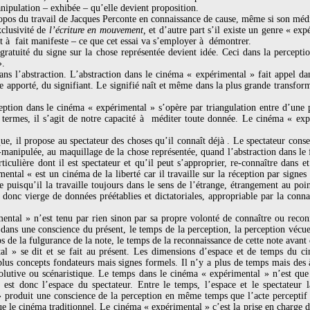
manipulation – exhibée – qu’elle devient proposition.
pos du travail de Jacques Perconte en connaissance de cause, même si son médiu
xclusivité de
l’écriture en mouvement,
et d’autre part s’il existe un genre « ex
t à fait manifeste – ce que cet essai va s’employer à démontrer.
gratuité du signe sur la chose représentée devient idée. Ceci dans la perception
».
ans l’abstraction. L’abstraction dans le cinéma « expérimental » fait appel da
e apporté, du signifiant. Le signifié naît et même dans la plus grande transform
tion dans le cinéma « expérimental » s’opère par triangulation entre d’une par
termes, il s’agit de notre capacité à méditer toute donnée. Le cinéma « expé
ue, il propose au spectateur des choses qu’il connaît déjà . Le spectateur conse
manipulée, au maquillage de la chose représentée, quand l’abstraction dans le 
ticulière dont il est spectateur et qu’il peut s’approprier, re-connaître dans 
ntal « est un cinéma de la liberté car il travaille sur la réception par signes 
 puisqu’il la travaille toujours dans le sens de l’étrange, étrangement au po
donc vierge de données préétablies et dictatoriales, appropriable par la conn
ntal » n’est tenu par rien sinon par sa propre volonté de connaître ou reconn
 dans une conscience du présent, le temps de la perception, la perception véc
s de la fulgurance de la note, le temps de la reconnaissance de cette note avant
l » se dit et se fait au présent. Les dimensions d’espace et de temps du cin
 plus concepts fondateurs mais signes formels. Il n’y a plus de temps mais des à
volutive ou scénaristique. Le temps dans le cinéma « expérimental » n’est que 
 est donc l’espace du spectateur. Entre le temps, l’espace et le spectateur l
 produit une conscience de la perception en même temps que l’acte perceptif s
ue le cinéma traditionnel. Le cinéma « expérimental » c’est la prise en charge d