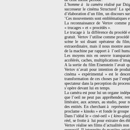
L’homme à la caméra
réalisé par Dzi
successeur le cinéma Structurel’ La sp
d’élaboration d’un film, un discours sur
‘Ces mouvements sont emblématiques eux
La reconnaissance de Vertov comme pè
« trucages » et « procédés ».
Le trucage à la différence du procédé e
gratuit. Vertov l’utilise comme procédé
scène le soi disant opérateur du fi
extraordinaire, mais il nous montre aussi 
de la machine par rapport à l’oeil huma
Les moyens mis en oeuvre transparaiss
accélérés, caches, multiplications d’ima
A la sortie du film Eisenstein l’avait q
Vertov n’avait pour intention de produ
cinéma « expérimental » est le desce
transformation de ces choses par l’emplo
spectateur dans la perception du proces
s’opère devant lui en temps.
La caméra est pour lui un organe indépe
que l’oeil ne peut pas appréhender, re
littéraire, aux acteurs, au studio, pour 
des entités. En cherchant à représenter
proclame « kinoks » et fonde le groupe 
Dans l’idéal le « ciné-oeil » (
kino-glaz
réel, se frotte à lui pour extraire des 
Vertov réalise ses films d’actualités n
expressif. Il interprète de manière arti