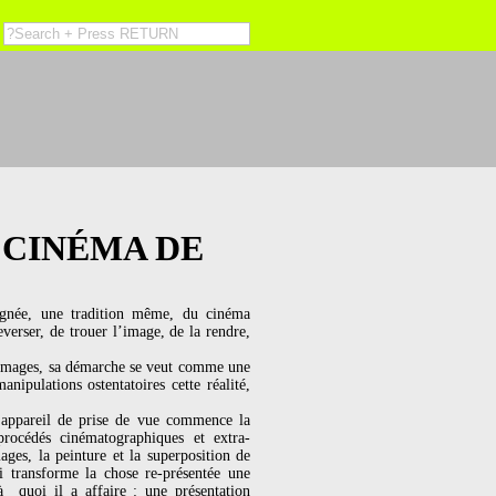
 CINÉMA DE
lignée, une tradition même, du cinéma
everser, de trouer l’image, de la rendre,
es images, sa démarche se veut comme une
anipulations ostentatoires cette réalité,
 l’appareil de prise de vue commence la
rocédés cinématographiques et extra-
ages, la peinture et la superposition de
i transforme la chose re-présentée une
à quoi il a affaire : une présentation