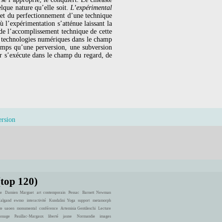
elque nature qu’elle soit.
L’expérimental
on et du perfectionnement d’une technique
 l’expérimentation s’atténue laissant la
e l’accomplissement technique de cette
es technologies numériques dans le champ
mps qu’une perversion, une subversion
ur s’exécute dans le champ du regard, de
ersion
(top 120)
e
Damien Marguet
art contemporain
Pessac
Barnett Newman
Halgand
ewmo
interactivité
Kundalini Yoga
support
metamorph
te
uaoen
monumental
conférence
Artemisia Gentileschi
Lecture
ssage
Pauillac-Margaux
liberté
jaune
Normandie
images