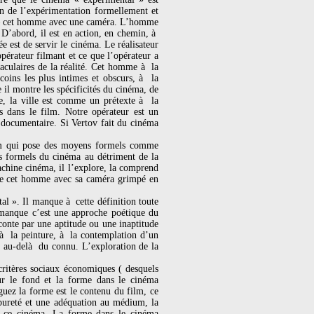
n de l’expérimentation formellement et
ur – cet homme avec une caméra. L’homme
 D’abord, il est en action, en chemin, à
ée est de servir le cinéma. Le réalisateur
pérateur filmant et ce que l’opérateur a
taculaires de la réalité. Cet homme à la
oins les plus intimes et obscurs, à la
il montre les spécificités du cinéma, de
sée, la ville est comme un prétexte à la
és dans le film. Notre opérateur est un
n documentaire. Si Vertov fait du cinéma
film qui pose des moyens formels comme
ns formels du cinéma au détriment de la
 machine cinéma, il l’explore, la comprend
mme cet homme avec sa caméra grimpé en
l ». Il manque à cette définition toute
 manque c’est une approche poétique du
conte par une aptitude ou une inaptitude
e à la peinture, à la contemplation d’un
, au-delà du connu. L’exploration de la
critères sociaux économiques ( desquels
sur le fond et la forme dans le cinéma
uez la forme est le contenu du film, ce
pureté et une adéquation au médium, la
 de ce cinéma. La forme dans le cinéma