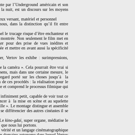
ante par l’Underground américain et son
la nuit, est un discours sur les moyens
ux versant, matériel et personnel
, dans la distinction qu’il fit entre
l le trucage risque d’être enchanteur et
té montrée. Non seulement le film met en
r pour des prise de vues inédites et
tée et mettre en avant aussi la spécificité
r, Vertov les exhibe : surimpressions,
e la caméra ». Cela pourrait être vrai si
sens, mais dans une certaine mesure, le
egard porté sur les choses jusqu’à la
 de ces procédés : la réalisation pour le
ce et comprend le processus filmique qui
nfiniment petit, capable de voir tout ce
ncer à la mise en scène et au squelette
reille ». Le montage distingue et assemble
 différencier des autres cinéastes il se
 Le
kino-gdai,
super organe, médiatise le
d que nous lui portons.
e vérité et un langage cinématographique
rs un domaine autonome dans lequel Vertov