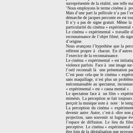
surreprésentée de la réalité, une telle 
‘Nous employons le terme
cinéma
à pro
Mais d’une part la pellicule n’a pas l’e
démarche de jacques perconte en est tou
Il n’y a pas de signe gratuit. Même la 
particularité du cinéma « expérimental 
Le cinéma « expérimental » travaille d
reconnaissance de l’objet filmé, du sign
d’origine.
Nous avançons l’hypothèse que la percep
référent propre à chacun. En d’autres 
J’exercice de la reconnaissance.
Le cinéma « expérimental » est initiatiq
violence parfois. Face à une image sur-
l’oeil reconnaît là une présentation par
C’est pour cela que le cinéma « expérime
sans maquillage, n’est plus un problème
méconnaissable au spectateur, inconnue 
« expérimental » est « causa mental ».
Le spectateur face à un film « expérime
mimésis. La perception se fait toujours
perçoit la musique note à note : le temp
La perception du cinéma « expérimenta
devenir autre. Autre, c’est-à -dire non
projection, sans souvenir ni logique é
l’espace de diffusion. Le lieu du film
perceptive. Le cinéma « expérimental »
être loin de la déréalisation que provoq