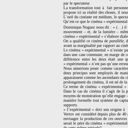
par le spectateur.
La transformation tout à fait personne
propose ici sa réalité des choses, il 
L’oeil du cinéaste est médium, le spect
Qu’est-ce que le cinéma « expérimental
Dominique Noguez nous dit : « (…) il n
mouvement – et, de la lumière – même s
cinéma « expérimental » s’élabore diale
On a qualifié ce cinéma de
parallèle,
avant sa marginalité par rapport au cin
Le cinéma « expérimental » n’existe pas
dans une case commune, en marge de ce
différence entre les deux était une q
« expérimental » n’est pas qu’une err
Nous aimerions poser comme caractères 
deux principes sont employés de mani
apparaissent comme les ascendants du ci
prolongement du cinéma, il est né de la 
Ce terme de cinéma « expérimental » s
Dans le cas du cinéma il s’agit de la
moyens de monstration qu’elle engage –
manière formelle tout système de capt
supports.
« I’expérimental » doit son origine à l
Vertov est considéré depuis plus de 40
envisager la production de ces oeuvres 
serait le père du cinéma « expérimental
de cette même période?