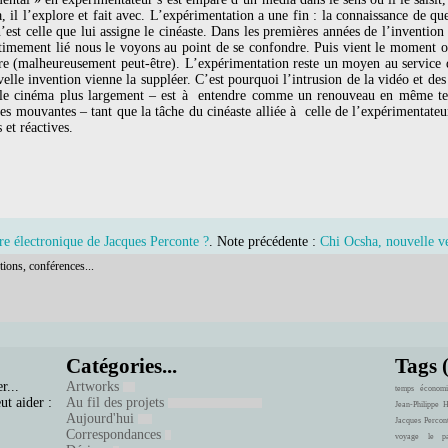
, il l’explore et fait avec. L’expérimentation a une fin : la connaissance de qu
n’est celle que lui assigne le cinéaste. Dans les premières années de l’inventi
ntimement lié nous le voyons au point de se confondre. Puis vient le moment où
e (malheureusement peut-être). L’expérimentation reste un moyen au service d
elle invention vienne la suppléer. C’est pourquoi l’intrusion de la vidéo et d
 le cinéma plus largement – est à entendre comme un renouveau en même te
s mouvantes – tant que la tâche du cinéaste alliée à celle de l’expérimentate
 et réactives.
vre électronique de Jacques Perconte ?
. Note précédente :
Chi Ocsha, nouvelle v
tions, conférences...
Catégories...
Tags 
r...
Artworks
temps
économi
ut aider :
Au fil des projets
Jean-Philippe 
Aujourd'hui
Jacques Percon
Correspondances
voyage
le pa