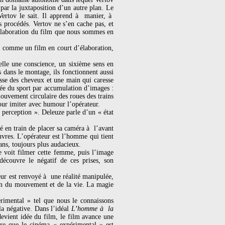
ar la juxtaposition d’un autre plan. Le
Vertov le sait. Il apprend à manier, à
s procédés. Vertov ne s’en cache pas, et
’élaboration du film que nous sommes en
é comme un film en court d’élaboration,
lle une conscience, un sixième sens en
 dans le montage, ils fonctionnent aussi
sse des cheveux et une main qui caresse
dée du sport par accumulation d’images :
ouvement circulaire des roues des trains
our imiter avec humour l’opérateur.
 perception ». Deleuze parle d’un « état
é en train de placer sa caméra à l’avant
auvres. L’opérateur est l’homme qui tient
ans, toujours plus audacieux.
e voit filmer cette femme, puis l’image
écouvre le négatif de ces prises, son
eur est renvoyé à une réalité manipulée,
ion du mouvement et de la vie. La magie
imental » tel que nous le connaissons
la négative. Dans l’idéal
L’homme à la
evient idée du film, le film avance une
tre que le cinéma « expérimental » est