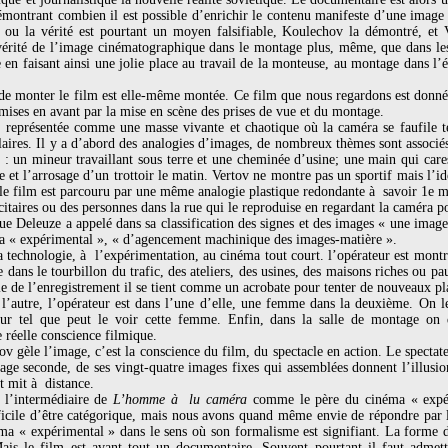
montrant combien il est possible d’enrichir le contenu manifeste d’une image p
e ou la vérité est pourtant un moyen falsifiable, Koulechov la démontré, et 
t vérité de l’image cinématographique dans le montage plus, même, que dans le
en faisant ainsi une jolie place au travail de la monteuse, au montage dans l
 de monter le film est elle-même montée. Ce film que nous regardons est donn
mises en avant par la mise en scène des prises de vue et du montage.
 représentée comme une masse vivante et chaotique où la caméra se faufile te
laires. Il y a d’abord des analogies d’images, de nombreux thèmes sont associés
: un mineur travaillant sous terre et une cheminée d’usine; une main qui care
e et l’arrosage d’un trottoir le matin. Vertov ne montre pas un sportif mais l’i
le film est parcouru par une même analogie plastique redondante à savoir 1e m
itaires ou des personnes dans la rue qui le reproduise en regardant la caméra p
que Deleuze a appelé dans sa classification des signes et des images « une image
ma « expérimental », « d’agencement machinique des images-matière ».
a technologie, à l’expérimentation, au cinéma tout court. l’opérateur est montr
dans le tourbillon du trafic, des ateliers, des usines, des maisons riches ou p
lie de l’enregistrement il se tient comme un acrobate pour tenter de nouveaux pl
l’autre, l’opérateur est dans l’une d’elle, une femme dans la deuxième. On l
eur tel que peut le voir cette femme. Enfin, dans la salle de montage on d
 réelle conscience filmique.
ov gèle l’image, c’est la conscience du film, du spectacle en action. Le spectat
mage seconde, de ses vingt-quatre images fixes qui assemblées donnent l’illus
st mit à distance.
r l’intermédiaire de
L’homme à lu caméra
comme le père du cinéma « expér
fficile d’être catégorique, mais nous avons quand même envie de répondre par 
ma « expérimental » dans le sens où son formalisme est signifiant. La forme d
ais le film est avant tout un documentaire. Souvent pourtant il faut admet