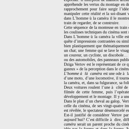
appréhende les vertus du montage en dé
rapprochement pour faire surgir l’idé
manipuler cette réalité et la soi-disan
dans L’homme ù la caméra il le montre 
train de regarder, de se construire.
Cette séquence de la monteuse en train
les coulisses techniques du cinéma sont 
Dans L’homme ù la caméra la ville est
quête d’impressions contrastées ou simi
bien plastiquement que thématiquement 
un chat; une femme qui se lave le visag
un coureur, un cycliste, un discobole… 
ou des automobiles, des panneaux public
Dziga Vertov est le représentant de ce 
gazeux » de la perception dans le ciné
L’homme à là caméra
est une ode à l
d’une moto, d’une locomotive, il tourne 
la caméra, et, dans sa fulgurance, sa fo
Deux voitures roulent l’une à côté de 
filmée de cette femme, puis l’opérat
développement et le montage. II y a une
Dans le plan d’un cheval au galop, Vert
celle du cinéma, de ses vingt-quatre i
est révélée, le spectateur désensorcelé e
Est-il justifié de considérer Vertov pa
aujourd’hui? C’est difficile à dire, di
caméra
serait un parent proche du ciné
idée par la forme et dans la forme. M