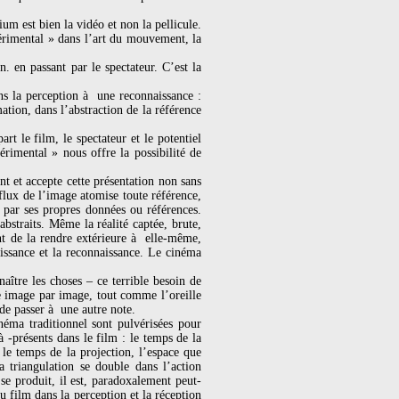
m est bien la vidéo et non la pellicule.
périmental » dans l’art du mouvement, la
. en passant par le spectateur. C’est la
ns la perception à une reconnaissance :
ation, dans l’abstraction de la référence
t le film, le spectateur et le potentiel
rimental » nous offre la possibilité de
nt et accepte cette présentation non sans
flux de l’image atomise toute référence,
et par ses propres données ou références.
abstraits. Même la réalité captée, brute,
int de la rendre extérieure à elle-même,
aissance et la reconnaissance. Le cinéma
aître les choses – ce terrible besoin de
ue image par image, tout comme l’oreille
 de passer à une autre note.
éma traditionnel sont pulvérisées pour
 -présents dans le film : le temps de la
le temps de la projection, l’espace que
a triangulation se double dans l’action
e produit, il est, paradoxalement peut-
u film dans la perception et la réception