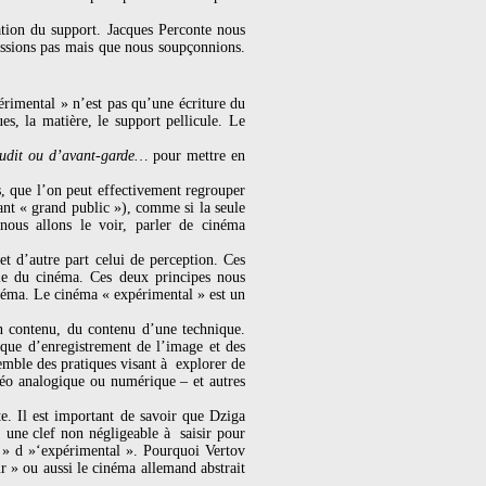
ation du support. Jacques Perconte nous
issions pas mais que nous soupçonnions.
érimental » n’est pas qu’une écriture du
s, la matière, le support pellicule. Le
udit ou d’avant-garde…
pour mettre en
s, que l’on peut effectivement regrouper
t « grand public »), comme si la seule
 nous allons le voir, parler de cinéma
t d’autre part celui de perception. Ces
le du cinéma. Ces deux principes nous
inéma. Le cinéma « expérimental » est un
n contenu, du contenu d’une technique.
que d’enregistrement de l’image et des
mble des pratiques visant à explorer de
éo analogique ou numérique – et autres
te. Il est important de savoir que Dziga
 une clef non négligeable à saisir pour
on » d »‘expérimental ». Pourquoi Vertov
r » ou aussi le cinéma allemand abstrait