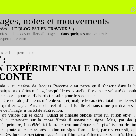
ages, notes et mouvements
sées...
LE BLOG EST EN TRAVAUX !
;)
otes
... dans des
milliers d'images
... dans quelques
mouvements
...
esperconte.com
es
->
lien permanent
 :
N EXPÉRIMENTALE DANS LE
RCONTE
le » au cinéma de Jacques Perconte c’est parce qu’il s’inscrit dans la 
atique « expérimentale », lorsqu’elle est visuelle, il y a cette volonté de boul
ue chose – pour soi d’abord et ensuite pour le spectateur
ère de faire, d’une manière de voir, et, malgré le caractère totalitaire de s
 qu’il en capte. Partant du réel filmé, il fouille et transforme par diverses m
 de l’image, à sa totale abstraction.
ue du visible qui se cache. Quand le cinéaste oppose entre lui et son objet
où il intervient sur la chose filmée il amène un signe. Mais, par des p
a peinture, l’accéléré, ici le traitement numérique et la pixellisation des im
» ajoute à cette re-présentation un signe formel fort, parfois excessif, qu
se. Dés lors, le spectateur face à un film « expérimental » sait très bien 