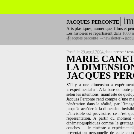
im
jacques perconte
Arts plastiques, numérique, films et pen
Les histoires se répartissent dans
1003 n
@
jacques perconte
→
newsletter
→
jacqu
Posté le
29 avril 2004
dans
presse / text
MARIE CANET
LA DIMENSIO
JACQUES PE
S’il y a une dimension « expérimenta
« expérimental »‘. A la base de toute pr
selon les intentions, manifeste de quelq
Jacques Perconte rend compte d’une mani
pénétration dans la réalité, par l’image
jusqu’à accéder à la dimension invisible
L’invisible est provisoire, ce n’est q
représentation. A partir du moment 
cinématographiques comme le grattage, l
couches … le cinéaste « expérimental 
présentation personnelle de cette cho