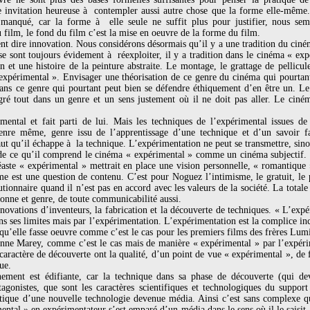
e invitation heureuse à contempler aussi autre chose que la forme elle-même. 
manqué, car la forme à elle seule ne suffit plus pour justifier, nous sem
u film, le fond du film c’est la mise en oeuvre de la forme du film.
nt dire innovation. Nous considérons désormais qu’il y a une tradition du ciné
ise sont toujours évidement à réexploiter, il y a tradition dans le cinéma « exp
 et une histoire de la peinture abstraite. Le montage, le grattage de pellicule
expérimental ». Envisager une théorisation de ce genre du cinéma qui pourtant
 dans ce genre qui pourtant peut bien se défendre éthiquement d’en être un. Le
gré tout dans un genre et un sens justement où il ne doit pas aller. Le ciné
mental et fait parti de lui. Mais les techniques de l’expérimental issues de
genre même, genre issu de l’apprentissage d’une technique et d’un savoir f
ut qu’il échappe à la technique. L’expérimentation ne peut se transmettre, sinon
 ce qu’il comprend le cinéma « expérimental » comme un cinéma subjectif. Sub
néaste « expérimental » mettrait en place une vision personnelle, « romantique 
me est une question de contenu. C’est pour Noguez l’intimisme, le gratuit, le p
utionnaire quand il n’est pas en accord avec les valeurs de la société. La total
 nonne et genre, de toute communicabilité aussi.
ovations d’inventeurs, la fabrication et la découverte de techniques. « L’exp
ans ses limites mais par l’expérimentation. L’expérimentation est la complice i
e qu’elle fasse oeuvre comme c’est le cas pour les premiers films des frères Lum
tienne Marey, comme c’est le cas mais de manière « expérimental » par l’expéri
 caractère de découverte ont la qualité, d’un point de vue « expérimental », de 
ue.
ment est édifiante, car la technique dans sa phase de découverte (qui devi
tagonistes, que sont les caractères scientifiques et technologiques du support
tistique d’une nouvelle technologie devenue média. Ainsi c’est sans complexe 
mental » en expérimentateur s’est emparé d’un média dans le sens où il le saisit, 