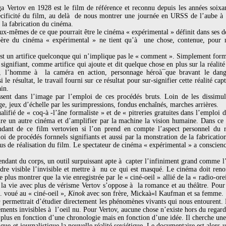
ga Vertov en 1928 est le film de référence et reconnu depuis les années soix
écificité du film, au delà de nous montrer une journée en URSS de l’aube à 
 la fabrication du cinéma.
-mêmes de ce que pourrait être le cinéma « expérimental » définit dans ses de
re du cinéma « expérimental » ne tient qu’à une chose, contenue, pour nous
st un artifice quelconque qui n’implique pas le « comment ». Simplement forme
 signifiant, comme artifice qui ajoute et dit quelque chose en plus sur la réali
lm, l’homme à la caméra en action, personnage héroà¯que bravant le dange
le résultat, le travail fourni sur ce résultat pour sur-signifier cette réalité cap
in.
ent dans l’image par l’emploi de ces procédés bruts. Loin de les dissimule
ge, jeux d’échelle par les surimpressions, fondus enchaînés, marches arrières.
ualifié de « coq-à -l’âne formaliste » et de « pitreries gratuites dans l’emploi d
ire un autre cinéma et d’amplifier par la machine la vision humaine. Dans ce 
ndant de ce film vertovien si l’on prend en compte l’aspect personnel du r
i de procédés fornnels signifiants et aussi par la monstration de la fabrication
sus de réalisation du film. Le spectateur de cinéma « expérimental » a conscien
ndant du corps, un outil surpuissant apte à capter l’infiniment grand comme l’i
ndre visible l’invisible et mettre à nu ce qui est masqué. Le cinéma doit reno
ne plus montrer que la vie enregistrée par le « ciné-oeil » allié de la « radio-o
 la vie avec plus de vérisme Vertov s’oppose à la romance et au théâtre. Pour se
. voué au « ciné-oeil »,
Kinok
avec son frère, Mickaà«l Kaufman et sa femme.
)
permettrait d’étudier directement les phénomènes vivants qui nous entourent.
éléments invisibles à l’oeil nu. Pour Vertov, aucune chose n’existe hors du regar
on plus en fonction d’une chronologie mais en fonction d’une idée. Il cherche un
stique et journalistique la nouvelle réalité soviétique. Le documentaire est alo