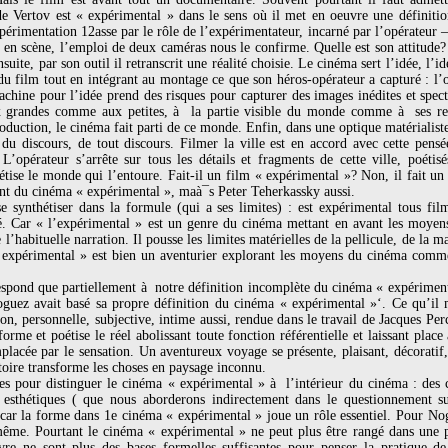
e Vertov est « expérimental » dans le sens où il met en oeuvre une définitio
xpérimentation 12asse par le rôle de l’expérimentateur, incarné par l’opérate
en scène, l’emploi de deux caméras nous le confirme. Quelle est son attitude?
suite, par son outil il retranscrit une réalité choisie. Le cinéma sert l’idée, l’id
du film tout en intégrant au montage ce que son héros-opérateur a capturé : l’o
achine pour l’idée prend des risques pour capturer des images inédites et spec
x grandes comme aux petites, à la partie visible du monde comme à ses rec
uction, le cinéma fait parti de ce monde. Enfin, dans une optique matérialiste 
, du discours, de tout discours. Filmer la ville est en accord avec cette pen
L’opérateur s’arrête sur tous les détails et fragments de cette ville, poétis
étise le monde qui l’entoure. Fait-il un film « expérimental »? Non, il fait u
nt du cinéma « expérimental », maà¯s Peter Teherkassky aussi.
e synthétiser dans la formule (qui a ses limites) : est expérimental tous 
mé. Car « l’expérimental » est un genre du cinéma mettant en avant les moye
de l’habituelle narration. Il pousse les limites matérielles de la pellicule, de la
« expérimental » est bien un aventurier explorant les moyens du cinéma co
spond que partiellement à notre définition incomplète du cinéma « expérimenta
Noguez avait basé sa propre définition du cinéma « expérimental »‘. Ce qu’il
n, personnelle, subjective, intime aussi, rendue dans le travail de Jacques Per
orme et poétise le réel abolissant toute fonction référentielle et laissant plac
placée par le sensation. Un aventureux voyage se présente, plaisant, décoratif
atoire transforme les choses en paysage inconnu.
s pour distinguer le cinéma « expérimental » à l’intérieur du cinéma : des 
s esthétiques ( que nous aborderons indirectement dans le questionnement 
 car la forme dans 1e cinéma « expérimental » joue un rôle essentiel. Pour Nog
-même. Pourtant le cinéma « expérimental » ne peut plus être rangé dans une 
uvre ne sont plus des bases formelles suffisantes pour penser la pratique