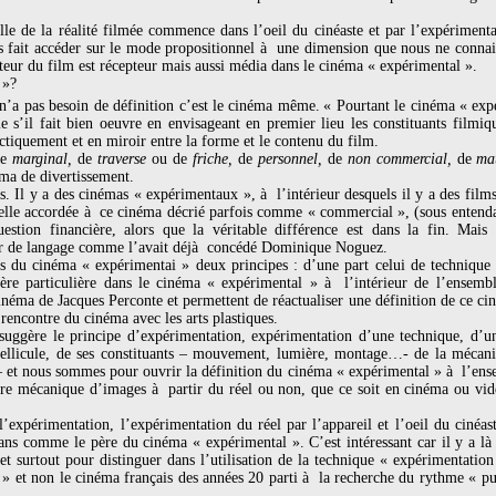
lle de la réalité filmée commence dans l’oeil du cinéaste et par l’expériment
nous fait accéder sur le mode propositionnel à une dimension que nous ne conna
ateur du film est récepteur mais aussi média dans le cinéma « expérimental ».
 »?
’a pas besoin de définition c’est le cinéma même.
« Pourtant le cinéma « exp
’il fait bien oeuvre en envisageant en premier lieu les constituants filmique
ctiquement et en miroir entre la forme et le contenu du film.
de
marginal,
de
traverse
ou de
friche,
de
personnel,
de
non commercial,
de
ma
éma de divertissement.
. Il y a des cinémas « expérimentaux », à l’intérieur desquels il y a des film
lle accordée à ce cinéma décrié parfois comme « commercial », (sous entendan
uestion financière, alors que la véritable différence est dans la fin. Mais
eur de langage comme l’avait déjà concédé Dominique Noguez.
du cinéma « expérimentai » deux principes : d’une part celui de technique e
ère particulière dans le cinéma « expérimental » à l’intérieur de l’ensemb
néma de Jacques Perconte et permettent de réactualiser une définition de ce c
rencontre du cinéma avec les arts plastiques.
uggère le principe d’expérimentation, expérimentation d’une technique, d’u
 pellicule, de ses constituants – mouvement, lumière, montage…- de la mécani
 et nous sommes pour ouvrir la définition du cinéma « expérimental » à l’ense
ure mécanique d’images à partir du réel ou non, que ce soit en cinéma ou vid
’expérimentation, l’expérimentation du réel par l’appareil et l’oeil du cinéas
 ans comme le père du cinéma « expérimental ». C’est intéressant car il y a là
et surtout pour distinguer dans l’utilisation de la technique « expérimentati
 » et non le cinéma français des années 20 parti à la recherche du rythme « pu