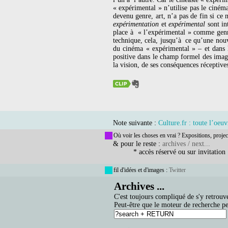
« expérimental » n’utilise pas le cinéma
devenu genre, art, n’a pas de fin si ce 
expérimentation
et
expérimental
sont i
place à « l’expérimental » comme genr
technique, cela, jusqu’à ce qu’une nouv
du cinéma « expérimental » – et dans
positive dans le champ formel des image
la vision, de ses conséquences réceptives
Note suivante :
Culture.fr : toute l’oeu
Où voir les choses en vrai ? Expositions, projec
& pour le reste :
archives / next...
* accès réservé ou sur invitation
fil d'idées et d'images :
Twitter
Archives ...
C'est toujours compliqué de s'y retrouve
Peut-être que le moteur de recherche pe