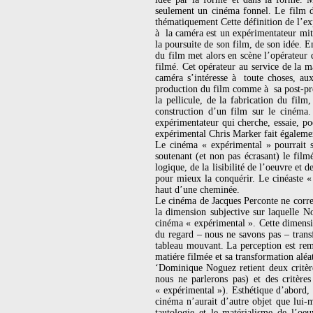
seulement un cinéma fonnel. Le film d
thématiquement Cette définition de l’e
à la caméra est un expérimentateur mit 
la poursuite de son film, de son idée. En
du film met alors en scène l’opérateur 
filmé. Cet opérateur au service de la m
caméra s’intéresse à toute choses, au
production du film comme à sa post-prod
la pellicule, de la fabrication du film
construction d’un film sur le cinéma. 
expérimentateur qui cherche, essaie, po
expérimental Chris Marker fait égaleme
Le cinéma « expérimental » pourrait s
soutenant (et non pas écrasant) le fil
logique, de la lisibilité de l’oeuvre et 
pour mieux la conquérir. Le cinéaste 
haut d’une cheminée.
Le cinéma de Jacques Perconte ne corre
la dimension subjective sur laquelle 
cinéma « expérimental ». Cette dimensio
du regard – nous ne savons pas – transf
tableau mouvant. La perception est rem
matiére filmée et sa transformation alé
‘Dominique Noguez retient deux critère
nous ne parlerons pas) et des critère
« expérimental »). Esthétique d’abord,
cinéma n’aurait d’autre objet que lui
tautologie et le matérialisme de l’oe