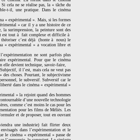
Si cela ne se réalise pas, la « tâche du
ble-t-il, une pratique. Dans le cinéma
ma « expérimental ». Mais, si les formes
érimental » car il y a une histoire de ce
, la surimpression, la peinture sont des
 est tout à fait complexe et difficile à
 théoriser c’est déjà (honte à nous) le
ma « expérimental » a vocation libre et
 l’expérimentation ne sont parfois plus
aire expérimental. Pour que le cinéma
 elle devient technique, savoir-faire,
jectif, il l’est, mais cela ne veut pas
» des choses. Pourtant, le subjectivisme
ersonnel, le subversif. Subversif car le
e liberté dans le cinéma « expérimental »
érimental » la rejoint quand des hommes
ncontournable d’une nouvelle technologie
ières, comme c’est moins le cas pour les
mentation pour les films de Méliès. Les
formuler et de proposer, tout en ouvrant
endra une industrie) fait flirter deux
 envisagés dans l’expérimentation et le
que le cinéma « expérimental » passe de
se l’approprie, le conquiert. Le cinéaste