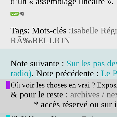
d’un « assemblage linéaire ».
Tags: Mots-clés :
Isabelle Rég
RÃ‰BELLION
Note suivante :
Sur les pas de
radio)
. Note précédente :
Le P
Où voir les choses en vrai ? Exposi
& pour le reste :
archives / nex
* accès réservé ou sur in