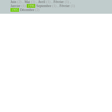
Juin
(2)
.
Mai
(1)
.
Avril
(1)
.
Février
(1)
.
Janvier
(1)
1996
Septembre
(1)
.
Février
(1)
1995
Décembre
(2)