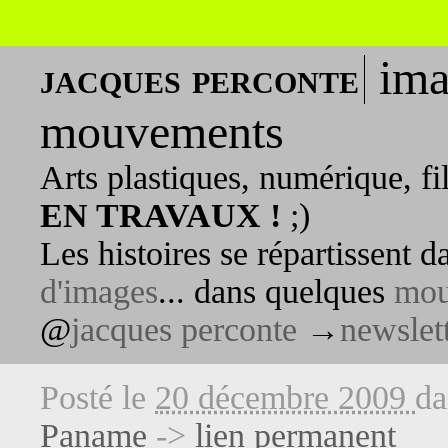
ima
jacques perconte
mouvements
Arts plastiques, numérique, fi
EN TRAVAUX !
;)
Les histoires se répartissent 
d'images
... dans quelques
mou
@
jacques perconte
→
newslet
Posté le
20 décembre 2009
d
Paname
->
lien permanent