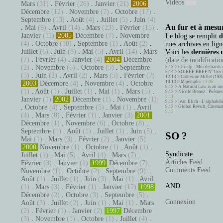
Vidéos
Mars
(31)
.
Février
(26)
.
Janvier
(21)
2006
Décembre
(12)
.
Novembre
(7)
.
Octobre
(17)
.
Septembre
(13)
.
Août
(4)
.
Juillet
(5)
.
Juin
(4)
Au fur et à mesur
.
Mai
(9)
.
Avril
(14)
.
Mars
(23)
.
Février
(15)
.
Janvier
(11)
2005
Décembre
(7)
.
Novembre
Le blog se remplit
d
(4)
.
Octobre
(10)
.
Septembre
(1)
.
Août
(2)
.
mes archives en ligne
Juillet
(6)
.
Juin
(8)
.
Mai
(5)
.
Avril
(14)
.
Mars
Voici les
dernières 
(7)
.
Février
(4)
.
Janvier
(4)
2004
Décembre
(date de modification
(2)
.
Novembre
(6)
.
Octobre
(5)
.
Septembre
5.15 >
Christo : Mur de barils 
5.14 >
SOIRÉE BREF N°155 
(5)
.
Juin
(2)
.
Avril
(2)
.
Mars
(5)
.
Février
(7)
12.13 >
Catherine Millet (198
10.13 >
M'pempba
< 4.06
2003
Décembre
(4)
.
Novembre
(4)
.
Octobre
9.13 >
A Natural Law is an un
(1)
.
Août
(1)
.
Juillet
(1)
.
Mai
(1)
.
Mars
(5)
.
9.13 >
Nicole Brenez : Poèmes 
2.11
Janvier
(1)
2002
Décembre
(1)
.
Novembre
(1)
9.13 >
Ivan Illich - L’alphabé
.
Octobre
(4)
.
Septembre
(5)
.
Mai
(1)
.
Avril
9.13 >
Global Revolt, Cinema
9.13
(4)
.
Mars
(8)
.
Février
(1)
.
Janvier
(3)
2001
Décembre
(1)
.
Novembre
(6)
.
Octobre
(8)
.
Septembre
(1)
.
Août
(1)
.
Juillet
(1)
.
Juin
(5)
.
SO ?
Mai
(1)
.
Mars
(3)
.
Février
(2)
.
Janvier
(5)
2000
Novembre
(1)
.
Octobre
(1)
.
Août
(1)
.
Syndicate
Juillet
(1)
.
Mai
(5)
.
Avril
(4)
.
Mars
(7)
.
Articles Feed
Février
(3)
.
Janvier
(1)
1999
Décembre
(7)
.
Comments Feed
Novembre
(1)
.
Octobre
(2)
.
Septembre
(9)
.
Août
(1)
.
Juillet
(1)
.
Juin
(3)
.
Mai
(1)
.
Avril
AND:
(1)
.
Mars
(3)
.
Février
(1)
.
Janvier
(12)
1998
Décembre
(2)
.
Octobre
(3)
.
Septembre
(5)
.
Connexion
Août
(3)
.
Juillet
(2)
.
Juin
(1)
.
Mai
(1)
.
Mars
(2)
.
Février
(1)
.
Janvier
(2)
1997
Décembre
(3)
.
Novembre
(1)
.
Octobre
(1)
.
Juillet
(4)
.