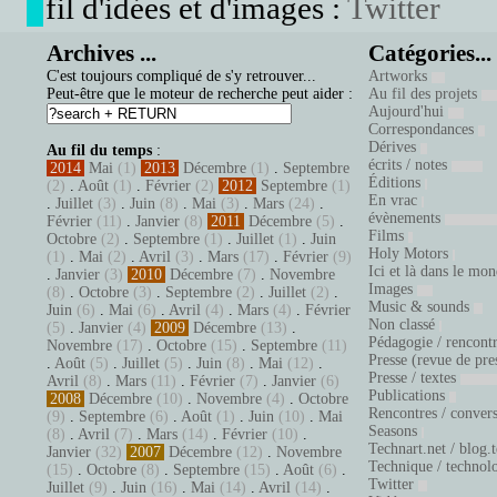
fil d'idées et d'images :
Twitter
Archives ...
Catégories...
C'est toujours compliqué de s'y retrouver...
Artworks
Peut-être que le moteur de recherche peut aider :
Au fil des projets
Aujourd'hui
Correspondances
Dérives
Au fil du temps
:
écrits / notes
2014
Mai
(1)
2013
Décembre
(1)
.
Septembre
Éditions
(2)
.
Août
(1)
.
Février
(2)
2012
Septembre
(1)
En vrac
.
Juillet
(3)
.
Juin
(8)
.
Mai
(3)
.
Mars
(24)
.
évènements
Février
(11)
.
Janvier
(8)
2011
Décembre
(5)
.
Films
Octobre
(2)
.
Septembre
(1)
.
Juillet
(1)
.
Juin
Holy Motors
(1)
.
Mai
(2)
.
Avril
(3)
.
Mars
(17)
.
Février
(9)
Ici et là dans le mo
.
Janvier
(3)
2010
Décembre
(7)
.
Novembre
Images
(8)
.
Octobre
(3)
.
Septembre
(2)
.
Juillet
(2)
.
Music & sounds
Juin
(6)
.
Mai
(6)
.
Avril
(4)
.
Mars
(4)
.
Février
Non classé
(5)
.
Janvier
(4)
2009
Décembre
(13)
.
Pédagogie / rencont
Novembre
(17)
.
Octobre
(15)
.
Septembre
(11)
Presse (revue de pre
.
Août
(5)
.
Juillet
(5)
.
Juin
(8)
.
Mai
(12)
.
Presse / textes
Avril
(8)
.
Mars
(11)
.
Février
(7)
.
Janvier
(6)
Publications
2008
Décembre
(10)
.
Novembre
(4)
.
Octobre
Rencontres / conver
(9)
.
Septembre
(6)
.
Août
(1)
.
Juin
(10)
.
Mai
Seasons
(8)
.
Avril
(7)
.
Mars
(14)
.
Février
(10)
.
Technart.net / blog.
Janvier
(32)
2007
Décembre
(12)
.
Novembre
Technique / technol
(15)
.
Octobre
(8)
.
Septembre
(15)
.
Août
(6)
.
Twitter
Juillet
(9)
.
Juin
(16)
.
Mai
(14)
.
Avril
(14)
.