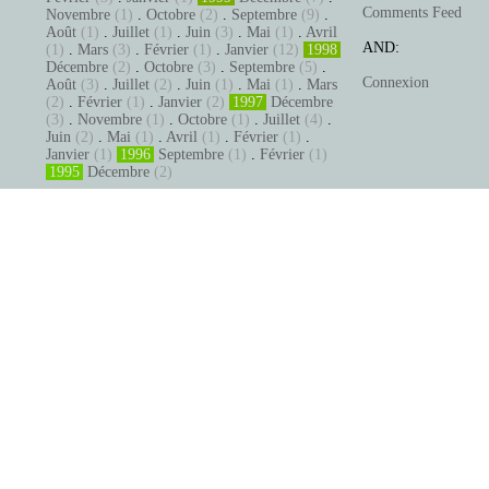
Comments Feed
Novembre
(1)
.
Octobre
(2)
.
Septembre
(9)
.
Août
(1)
.
Juillet
(1)
.
Juin
(3)
.
Mai
(1)
.
Avril
AND:
(1)
.
Mars
(3)
.
Février
(1)
.
Janvier
(12)
1998
Décembre
(2)
.
Octobre
(3)
.
Septembre
(5)
.
Connexion
Août
(3)
.
Juillet
(2)
.
Juin
(1)
.
Mai
(1)
.
Mars
(2)
.
Février
(1)
.
Janvier
(2)
1997
Décembre
(3)
.
Novembre
(1)
.
Octobre
(1)
.
Juillet
(4)
.
Juin
(2)
.
Mai
(1)
.
Avril
(1)
.
Février
(1)
.
Janvier
(1)
1996
Septembre
(1)
.
Février
(1)
1995
Décembre
(2)