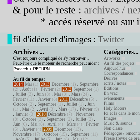
& pour le reste :
archives / nex
* accès réservé ou sur in
fil d'idées et d'images :
Twitter
Archives ...
Catégories...
C'est toujours compliqué de s'y retrouver...
Artworks
Peut-être que le moteur de recherche peut aider :
Au fil des projets
Aujourd'hui
Correspondances
Dérives
Au fil du temps
:
écrits / notes
2014
Mai
(1)
2013
Décembre
(1)
.
Septembre
Éditions
(2)
.
Août
(1)
.
Février
(2)
2012
Septembre
(1)
En vrac
.
Juillet
(3)
.
Juin
(8)
.
Mai
(3)
.
Mars
(24)
.
évènements
Février
(11)
.
Janvier
(8)
2011
Décembre
(5)
.
Films
Octobre
(2)
.
Septembre
(1)
.
Juillet
(1)
.
Juin
Holy Motors
(1)
.
Mai
(2)
.
Avril
(3)
.
Mars
(17)
.
Février
(9)
Ici et là dans le mo
.
Janvier
(3)
2010
Décembre
(7)
.
Novembre
Images
(8)
.
Octobre
(3)
.
Septembre
(2)
.
Juillet
(2)
.
Music & sounds
Juin
(6)
.
Mai
(6)
.
Avril
(4)
.
Mars
(4)
.
Février
Non classé
(5)
.
Janvier
(4)
2009
Décembre
(13)
.
Pédagogie / rencont
Novembre
(17)
.
Octobre
(15)
.
Septembre
(11)
Presse (revue de pre
.
Août
(5)
.
Juillet
(5)
.
Juin
(8)
.
Mai
(12)
.