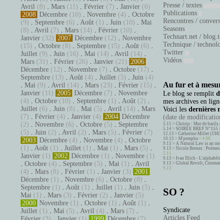
Presse / textes
Avril
(8)
.
Mars
(11)
.
Février
(7)
.
Janvier
(6)
Publications
2008
Décembre
(10)
.
Novembre
(4)
.
Octobre
Rencontres / conver
(9)
.
Septembre
(6)
.
Août
(1)
.
Juin
(10)
.
Mai
Seasons
(8)
.
Avril
(7)
.
Mars
(14)
.
Février
(10)
.
Technart.net / blog.
Janvier
(32)
2007
Décembre
(12)
.
Novembre
Technique / technol
(15)
.
Octobre
(8)
.
Septembre
(15)
.
Août
(6)
.
Twitter
Juillet
(9)
.
Juin
(16)
.
Mai
(14)
.
Avril
(14)
.
Vidéos
Mars
(31)
.
Février
(26)
.
Janvier
(21)
2006
Décembre
(12)
.
Novembre
(7)
.
Octobre
(17)
.
Septembre
(13)
.
Août
(4)
.
Juillet
(5)
.
Juin
(4)
Au fur et à mesur
.
Mai
(9)
.
Avril
(14)
.
Mars
(23)
.
Février
(15)
.
Janvier
(11)
2005
Décembre
(7)
.
Novembre
Le blog se remplit
d
(4)
.
Octobre
(10)
.
Septembre
(1)
.
Août
(2)
.
mes archives en ligne
Juillet
(6)
.
Juin
(8)
.
Mai
(5)
.
Avril
(14)
.
Mars
Voici les
dernières 
(7)
.
Février
(4)
.
Janvier
(4)
2004
Décembre
(date de modification
(2)
.
Novembre
(6)
.
Octobre
(5)
.
Septembre
5.15 >
Christo : Mur de barils 
5.14 >
SOIRÉE BREF N°155 
(5)
.
Juin
(2)
.
Avril
(2)
.
Mars
(5)
.
Février
(7)
12.13 >
Catherine Millet (198
10.13 >
M'pempba
< 4.06
2003
Décembre
(4)
.
Novembre
(4)
.
Octobre
9.13 >
A Natural Law is an un
(1)
.
Août
(1)
.
Juillet
(1)
.
Mai
(1)
.
Mars
(5)
.
9.13 >
Nicole Brenez : Poèmes 
2.11
Janvier
(1)
2002
Décembre
(1)
.
Novembre
(1)
9.13 >
Ivan Illich - L’alphabé
.
Octobre
(4)
.
Septembre
(5)
.
Mai
(1)
.
Avril
9.13 >
Global Revolt, Cinema
9.13
(4)
.
Mars
(8)
.
Février
(1)
.
Janvier
(3)
2001
Décembre
(1)
.
Novembre
(6)
.
Octobre
(8)
.
Septembre
(1)
.
Août
(1)
.
Juillet
(1)
.
Juin
(5)
.
SO ?
Mai
(1)
.
Mars
(3)
.
Février
(2)
.
Janvier
(5)
2000
Novembre
(1)
.
Octobre
(1)
.
Août
(1)
.
Syndicate
Juillet
(1)
.
Mai
(5)
.
Avril
(4)
.
Mars
(7)
.
Articles Feed
Février
(3)
.
Janvier
(1)
1999
Décembre
(7)
.