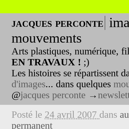
ima
jacques perconte
mouvements
Arts plastiques, numérique, fi
EN TRAVAUX !
;)
Les histoires se répartissent 
d'images
... dans quelques
mou
@
jacques perconte
→
newslet
Posté le
24 avril 2007
dans
au
permanent