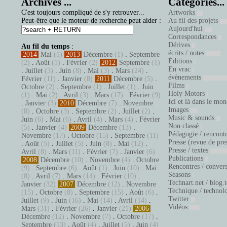
Archives ...
Catégories...
C'est toujours compliqué de s'y retrouver...
Artworks
Peut-être que le moteur de recherche peut aider :
Au fil des projets
Aujourd'hui
Correspondances
Dérives
Au fil du temps
:
écrits / notes
2014
Mai
(1)
2013
Décembre
(1)
.
Septembre
Éditions
(2)
.
Août
(1)
.
Février
(2)
2012
Septembre
(1)
En vrac
.
Juillet
(3)
.
Juin
(8)
.
Mai
(3)
.
Mars
(24)
.
évènements
Février
(11)
.
Janvier
(8)
2011
Décembre
(5)
.
Films
Octobre
(2)
.
Septembre
(1)
.
Juillet
(1)
.
Juin
Holy Motors
(1)
.
Mai
(2)
.
Avril
(3)
.
Mars
(17)
.
Février
(9)
Ici et là dans le mo
.
Janvier
(3)
2010
Décembre
(7)
.
Novembre
Images
(8)
.
Octobre
(3)
.
Septembre
(2)
.
Juillet
(2)
.
Music & sounds
Juin
(6)
.
Mai
(6)
.
Avril
(4)
.
Mars
(4)
.
Février
Non classé
(5)
.
Janvier
(4)
2009
Décembre
(13)
.
Pédagogie / rencont
Novembre
(17)
.
Octobre
(15)
.
Septembre
(11)
Presse (revue de pre
.
Août
(5)
.
Juillet
(5)
.
Juin
(8)
.
Mai
(12)
.
Presse / textes
Avril
(8)
.
Mars
(11)
.
Février
(7)
.
Janvier
(6)
Publications
2008
Décembre
(10)
.
Novembre
(4)
.
Octobre
Rencontres / conver
(9)
.
Septembre
(6)
.
Août
(1)
.
Juin
(10)
.
Mai
Seasons
(8)
.
Avril
(7)
.
Mars
(14)
.
Février
(10)
.
Technart.net / blog.
Janvier
(32)
2007
Décembre
(12)
.
Novembre
Technique / technol
(15)
.
Octobre
(8)
.
Septembre
(15)
.
Août
(6)
.
Twitter
Juillet
(9)
.
Juin
(16)
.
Mai
(14)
.
Avril
(14)
.
Vidéos
Mars
(31)
.
Février
(26)
.
Janvier
(21)
2006
Décembre
(12)
.
Novembre
(7)
.
Octobre
(17)
.
Septembre
(13)
.
Août
(4)
.
Juillet
(5)
.
Juin
(4)