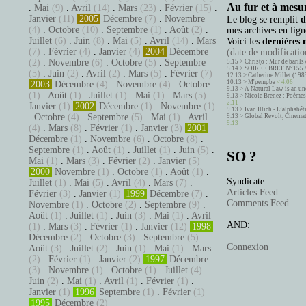
Au fur et à mesur
.
Mai
(9)
.
Avril
(14)
.
Mars
(23)
.
Février
(15)
.
Janvier
(11)
2005
Décembre
(7)
.
Novembre
Le blog se remplit
d
(4)
.
Octobre
(10)
.
Septembre
(1)
.
Août
(2)
.
mes archives en ligne
Juillet
(6)
.
Juin
(8)
.
Mai
(5)
.
Avril
(14)
.
Mars
Voici les
dernières 
(7)
.
Février
(4)
.
Janvier
(4)
2004
Décembre
(date de modification
(2)
.
Novembre
(6)
.
Octobre
(5)
.
Septembre
5.15 >
Christo : Mur de barils 
5.14 >
SOIRÉE BREF N°155 
(5)
.
Juin
(2)
.
Avril
(2)
.
Mars
(5)
.
Février
(7)
12.13 >
Catherine Millet (198
10.13 >
M'pempba
< 4.06
2003
Décembre
(4)
.
Novembre
(4)
.
Octobre
9.13 >
A Natural Law is an un
(1)
.
Août
(1)
.
Juillet
(1)
.
Mai
(1)
.
Mars
(5)
.
9.13 >
Nicole Brenez : Poèmes 
2.11
Janvier
(1)
2002
Décembre
(1)
.
Novembre
(1)
9.13 >
Ivan Illich - L’alphabé
.
Octobre
(4)
.
Septembre
(5)
.
Mai
(1)
.
Avril
9.13 >
Global Revolt, Cinema
9.13
(4)
.
Mars
(8)
.
Février
(1)
.
Janvier
(3)
2001
Décembre
(1)
.
Novembre
(6)
.
Octobre
(8)
.
Septembre
(1)
.
Août
(1)
.
Juillet
(1)
.
Juin
(5)
.
SO ?
Mai
(1)
.
Mars
(3)
.
Février
(2)
.
Janvier
(5)
2000
Novembre
(1)
.
Octobre
(1)
.
Août
(1)
.
Syndicate
Juillet
(1)
.
Mai
(5)
.
Avril
(4)
.
Mars
(7)
.
Articles Feed
Février
(3)
.
Janvier
(1)
1999
Décembre
(7)
.
Comments Feed
Novembre
(1)
.
Octobre
(2)
.
Septembre
(9)
.
Août
(1)
.
Juillet
(1)
.
Juin
(3)
.
Mai
(1)
.
Avril
AND:
(1)
.
Mars
(3)
.
Février
(1)
.
Janvier
(12)
1998
Décembre
(2)
.
Octobre
(3)
.
Septembre
(5)
.
Connexion
Août
(3)
.
Juillet
(2)
.
Juin
(1)
.
Mai
(1)
.
Mars
(2)
.
Février
(1)
.
Janvier
(2)
1997
Décembre
(3)
.
Novembre
(1)
.
Octobre
(1)
.
Juillet
(4)
.
Juin
(2)
.
Mai
(1)
.
Avril
(1)
.
Février
(1)
.
Janvier
(1)
1996
Septembre
(1)
.
Février
(1)
1995
Décembre
(2)