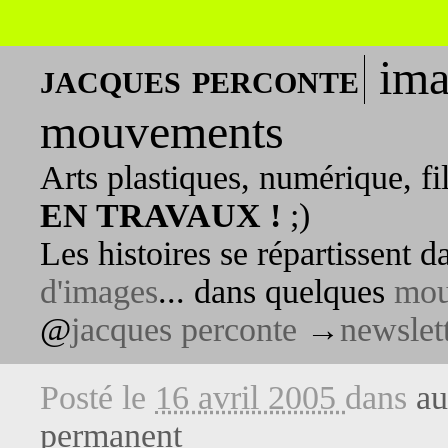
ima
jacques perconte
mouvements
Arts plastiques, numérique, fi
EN TRAVAUX !
;)
Les histoires se répartissent 
d'images
... dans quelques
mou
@
jacques perconte
→
newslet
Posté le
16 avril 2005
dans
au
permanent