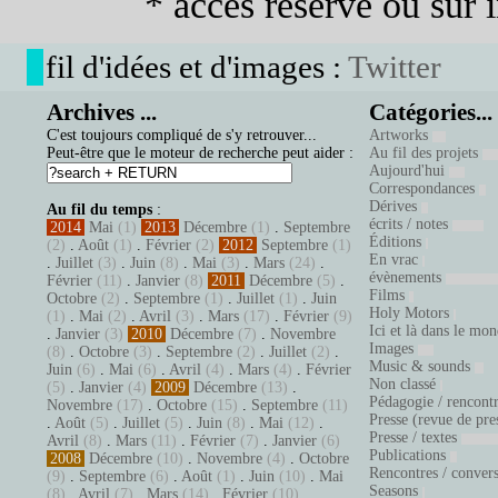
* accès réservé ou sur in
fil d'idées et d'images :
Twitter
Archives ...
Catégories...
C'est toujours compliqué de s'y retrouver...
Artworks
Peut-être que le moteur de recherche peut aider :
Au fil des projets
Aujourd'hui
Correspondances
Dérives
Au fil du temps
:
écrits / notes
2014
Mai
(1)
2013
Décembre
(1)
.
Septembre
Éditions
(2)
.
Août
(1)
.
Février
(2)
2012
Septembre
(1)
En vrac
.
Juillet
(3)
.
Juin
(8)
.
Mai
(3)
.
Mars
(24)
.
évènements
Février
(11)
.
Janvier
(8)
2011
Décembre
(5)
.
Films
Octobre
(2)
.
Septembre
(1)
.
Juillet
(1)
.
Juin
Holy Motors
(1)
.
Mai
(2)
.
Avril
(3)
.
Mars
(17)
.
Février
(9)
Ici et là dans le mo
.
Janvier
(3)
2010
Décembre
(7)
.
Novembre
Images
(8)
.
Octobre
(3)
.
Septembre
(2)
.
Juillet
(2)
.
Music & sounds
Juin
(6)
.
Mai
(6)
.
Avril
(4)
.
Mars
(4)
.
Février
Non classé
(5)
.
Janvier
(4)
2009
Décembre
(13)
.
Pédagogie / rencont
Novembre
(17)
.
Octobre
(15)
.
Septembre
(11)
Presse (revue de pre
.
Août
(5)
.
Juillet
(5)
.
Juin
(8)
.
Mai
(12)
.
Presse / textes
Avril
(8)
.
Mars
(11)
.
Février
(7)
.
Janvier
(6)
Publications
2008
Décembre
(10)
.
Novembre
(4)
.
Octobre
Rencontres / conver
(9)
.
Septembre
(6)
.
Août
(1)
.
Juin
(10)
.
Mai
Seasons
(8)
.
Avril
(7)
.
Mars
(14)
.
Février
(10)
.