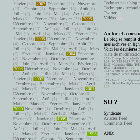
Technart.net / blog.
Janvier
(32)
2007
Décembre
(12)
.
Novembre
Technique / technol
(15)
.
Octobre
(8)
.
Septembre
(15)
.
Août
(6)
.
Twitter
Juillet
(9)
.
Juin
(16)
.
Mai
(14)
.
Avril
(14)
.
Vidéos
Mars
(31)
.
Février
(26)
.
Janvier
(21)
2006
Décembre
(12)
.
Novembre
(7)
.
Octobre
(17)
.
Septembre
(13)
.
Août
(4)
.
Juillet
(5)
.
Juin
(4)
Au fur et à mesur
.
Mai
(9)
.
Avril
(14)
.
Mars
(23)
.
Février
(15)
.
Janvier
(11)
2005
Décembre
(7)
.
Novembre
Le blog se remplit
d
(4)
.
Octobre
(10)
.
Septembre
(1)
.
Août
(2)
.
mes archives en ligne
Juillet
(6)
.
Juin
(8)
.
Mai
(5)
.
Avril
(14)
.
Mars
Voici les
dernières 
(7)
.
Février
(4)
.
Janvier
(4)
2004
Décembre
(date de modification
(2)
.
Novembre
(6)
.
Octobre
(5)
.
Septembre
5.15 >
Christo : Mur de barils 
5.14 >
SOIRÉE BREF N°155 
(5)
.
Juin
(2)
.
Avril
(2)
.
Mars
(5)
.
Février
(7)
12.13 >
Catherine Millet (198
10.13 >
M'pempba
< 4.06
2003
Décembre
(4)
.
Novembre
(4)
.
Octobre
9.13 >
A Natural Law is an un
(1)
.
Août
(1)
.
Juillet
(1)
.
Mai
(1)
.
Mars
(5)
.
9.13 >
Nicole Brenez : Poèmes 
2.11
Janvier
(1)
2002
Décembre
(1)
.
Novembre
(1)
9.13 >
Ivan Illich - L’alphabé
.
Octobre
(4)
.
Septembre
(5)
.
Mai
(1)
.
Avril
9.13 >
Global Revolt, Cinema
9.13
(4)
.
Mars
(8)
.
Février
(1)
.
Janvier
(3)
2001
Décembre
(1)
.
Novembre
(6)
.
Octobre
(8)
.
Septembre
(1)
.
Août
(1)
.
Juillet
(1)
.
Juin
(5)
.
SO ?
Mai
(1)
.
Mars
(3)
.
Février
(2)
.
Janvier
(5)
2000
Novembre
(1)
.
Octobre
(1)
.
Août
(1)
.
Syndicate
Juillet
(1)
.
Mai
(5)
.
Avril
(4)
.
Mars
(7)
.
Articles Feed
Février
(3)
.
Janvier
(1)
1999
Décembre
(7)
.
Comments Feed
Novembre
(1)
.
Octobre
(2)
.
Septembre
(9)
.
Août
(1)
.
Juillet
(1)
.
Juin
(3)
.
Mai
(1)
.
Avril
AND:
(1)
.
Mars
(3)
.
Février
(1)
.
Janvier
(12)
1998
Décembre
(2)
.
Octobre
(3)
.
Septembre
(5)
.