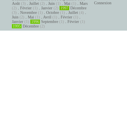
Connexion
Août
(3)
.
Juillet
(2)
.
Juin
(1)
.
Mai
(1)
.
Mars
(2)
.
Février
(1)
.
Janvier
(2)
1997
Décembre
(3)
.
Novembre
(1)
.
Octobre
(1)
.
Juillet
(4)
.
Juin
(2)
.
Mai
(1)
.
Avril
(1)
.
Février
(1)
.
Janvier
(1)
1996
Septembre
(1)
.
Février
(1)
1995
Décembre
(2)