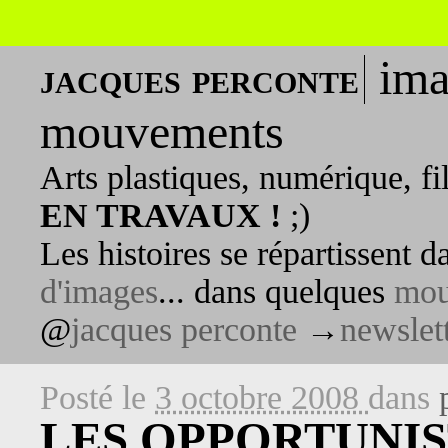
ima
jacques perconte
mouvements
Arts plastiques, numérique, fi
EN TRAVAUX !
;)
Les histoires se répartissent 
d'images
... dans quelques
mou
@
jacques perconte
→
newslet
Posté le
3 octobre 2008
dans
LES OPPORTUNIS